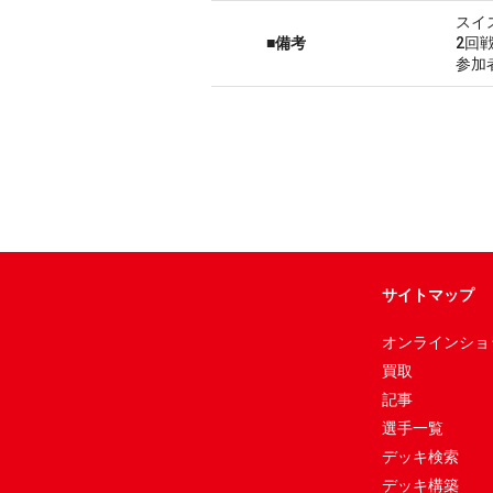
スイ
■備考
2回
参加
サイトマップ
オンラインショ
買取
記事
選手一覧
デッキ検索
デッキ構築