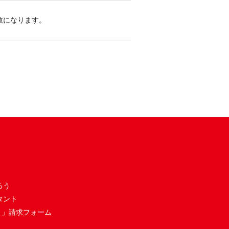
敗になります。
ろう
タント
き」請求フォーム