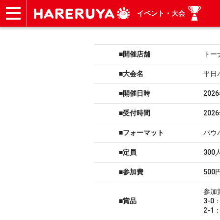
イベント・大会
ショップ
買取
記事
デッキ検索
デッキ構築
選手一覧
店舗一覧
イベント
ヘルプ
お問い合わせ
■開催店舗
トー
■大会名
平日
■開催日時
202
■受付時間
202
■フォーマット
パウ
■定員
300
■参加費
500
参加
■賞品
3-
2-