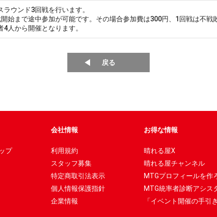
スラウンド3回戦を行います。
戦開始まで途中参加が可能です。その場合参加費は300円、1回戦は不戦
者4人から開催となります。
戻る
会社情報
お得な情報
ップ
利用規約
晴れる屋X
スタッフ募集
晴れる屋チャンネル
特定商取引法表示
MTGプロフィールを作
個人情報保護指針
MTG統率者診断アシス
企業情報
「イベント開催の手引