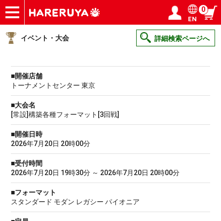
0
EN
ショップ
買取
記事
デッキ検索
デッキ構築
選手一覧
店舗一覧
イベント
ヘルプ
お問い合わせ
ログイン／会員登録
マイページ
イベント・大会
詳細検索ページへ
■開催店舗
トーナメントセンター 東京
■大会名
[常設]構築各種フォーマット[3回戦]
■開催日時
2026年7月20日 20時00分
■受付時間
2026年7月20日 19時30分 ～ 2026年7月20日 20時00分
■フォーマット
スタンダード モダン レガシー パイオニア