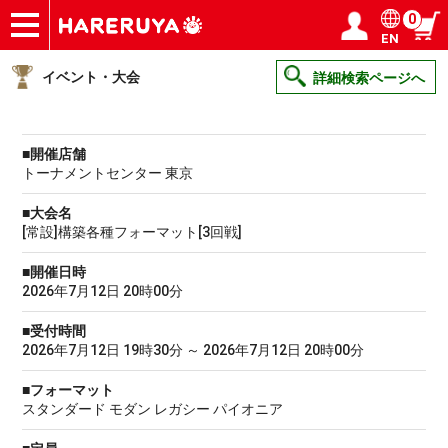
0
EN
ショップ
買取
記事
デッキ検索
デッキ構築
選手一覧
店舗一覧
イベント
ヘルプ
お問い合わせ
ログイン／会員登録
マイページ
イベント・大会
詳細検索ページへ
■開催店舗
トーナメントセンター 東京
■大会名
[常設]構築各種フォーマット[3回戦]
■開催日時
2026年7月12日 20時00分
■受付時間
2026年7月12日 19時30分 ～ 2026年7月12日 20時00分
■フォーマット
スタンダード モダン レガシー パイオニア