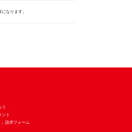
敗になります。
ろう
タント
き」請求フォーム