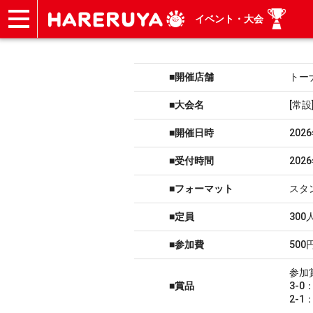
イベント・大会
ショップ
買取
記事
デッキ検索
デッキ構築
選手一覧
店舗一覧
イベント
ヘルプ
お問い合わせ
■開催店舗
トー
■大会名
[常
■開催日時
202
■受付時間
202
■フォーマット
スタ
■定員
300
■参加費
500
参加
■賞品
3-
2-