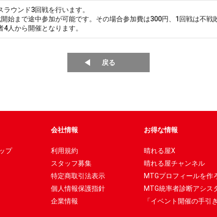
スラウンド3回戦を行います。
戦開始まで途中参加が可能です。その場合参加費は300円、1回戦は不戦
者4人から開催となります。
戻る
会社情報
お得な情報
ップ
利用規約
晴れる屋X
スタッフ募集
晴れる屋チャンネル
特定商取引法表示
MTGプロフィールを作
個人情報保護指針
MTG統率者診断アシス
企業情報
「イベント開催の手引