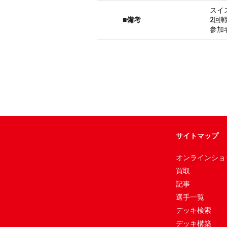
スイ
■備考
2回
参加
サイトマップ
オンラインショ
買取
記事
選手一覧
デッキ検索
デッキ構築