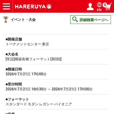
0
EN
ショップ
買取
記事
デッキ検索
デッキ構築
選手一覧
店舗一覧
イベント
ヘルプ
お問い合わせ
ログイン／会員登録
マイページ
イベント・大会
詳細検索ページへ
■開催店舗
トーナメントセンター 東京
■大会名
[常設]構築各種フォーマット[3回戦]
■開催日時
2026年7月21日 17時00分
■受付時間
2026年7月21日 16時30分 ～ 2026年7月21日 17時00分
■フォーマット
スタンダード モダン レガシー パイオニア