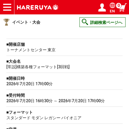
0
EN
ショップ
買取
記事
デッキ検索
デッキ構築
選手一覧
店舗一覧
イベント
ヘルプ
お問い合わせ
ログイン／会員登録
マイページ
イベント・大会
詳細検索ページへ
■開催店舗
トーナメントセンター 東京
■大会名
[常設]構築各種フォーマット[3回戦]
■開催日時
2026年7月20日 17時00分
■受付時間
2026年7月20日 16時30分 ～ 2026年7月20日 17時00分
■フォーマット
スタンダード モダン レガシー パイオニア