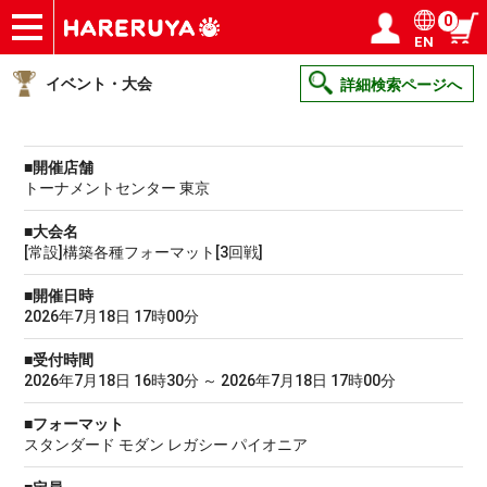
0
EN
ショップ
買取
記事
デッキ検索
デッキ構築
選手一覧
店舗一覧
イベント
ヘルプ
お問い合わせ
ログイン／会員登録
マイページ
イベント・大会
詳細検索ページへ
■開催店舗
トーナメントセンター 東京
■大会名
[常設]構築各種フォーマット[3回戦]
■開催日時
2026年7月18日 17時00分
■受付時間
2026年7月18日 16時30分 ～ 2026年7月18日 17時00分
■フォーマット
スタンダード モダン レガシー パイオニア