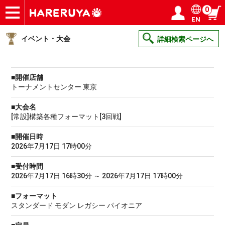
0
EN
ショップ
買取
記事
デッキ検索
デッキ構築
選手一覧
店舗一覧
イベント
ヘルプ
お問い合わせ
ログイン／会員登録
マイページ
イベント・大会
詳細検索ページへ
■開催店舗
トーナメントセンター 東京
■大会名
[常設]構築各種フォーマット[3回戦]
■開催日時
2026年7月17日 17時00分
■受付時間
2026年7月17日 16時30分 ～ 2026年7月17日 17時00分
■フォーマット
スタンダード モダン レガシー パイオニア