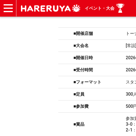
イベント・大会
ショップ
買取
記事
デッキ検索
デッキ構築
選手一覧
店舗一覧
イベント
ヘルプ
お問い合わせ
■開催店舗
トー
■大会名
[常
■開催日時
202
■受付時間
202
■フォーマット
スタ
■定員
300
■参加費
500
参加
■賞品
3-
2-