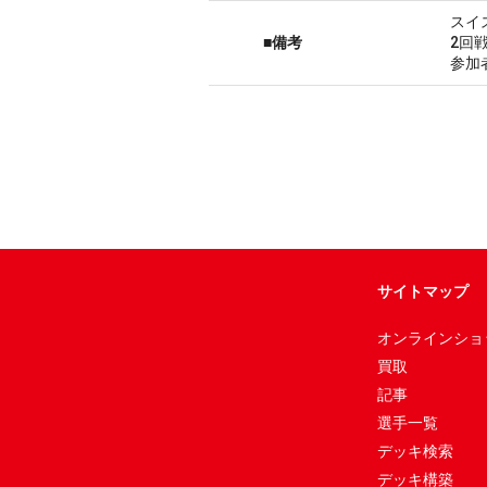
スイ
■備考
2回
参加
サイトマップ
オンラインショ
買取
記事
選手一覧
デッキ検索
デッキ構築