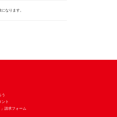
敗になります。
ろう
タント
き」請求フォーム