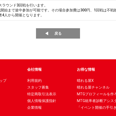
スラウンド3回戦を行います。
戦開始まで途中参加が可能です。その場合参加費は300円、1回戦は不戦
者4人から開催となります。
戻る
会社情報
お得な情報
ップ
利用規約
晴れる屋X
スタッフ募集
晴れる屋チャンネル
特定商取引法表示
MTGプロフィールを作
個人情報保護指針
MTG統率者診断アシス
企業情報
「イベント開催の手引