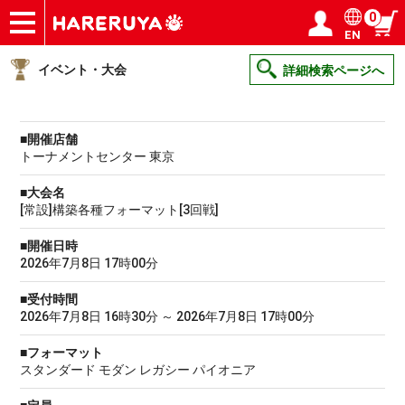
0
EN
ショップ
買取
記事
デッキ検索
デッキ構築
選手一覧
店舗一覧
イベント
ヘルプ
お問い合わせ
ログイン／会員登録
マイページ
イベント・大会
詳細検索ページへ
■開催店舗
トーナメントセンター 東京
■大会名
[常設]構築各種フォーマット[3回戦]
■開催日時
2026年7月8日 17時00分
■受付時間
2026年7月8日 16時30分 ～ 2026年7月8日 17時00分
■フォーマット
スタンダード モダン レガシー パイオニア