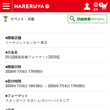
0
EN
ショップ
買取
記事
デッキ検索
デッキ構築
選手一覧
店舗一覧
イベント
ヘルプ
お問い合わせ
ログイン／会員登録
マイページ
イベント・大会
詳細検索ページへ
■開催店舗
トーナメントセンター 東京
■大会名
[常設]構築各種フォーマット[3回戦]
■開催日時
2026年7月6日 17時00分
■受付時間
2026年7月6日 16時30分 ～ 2026年7月6日 17時00分
■フォーマット
スタンダード モダン レガシー パイオニア