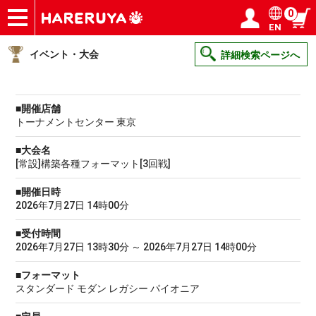
0
EN
ショップ
買取
記事
デッキ検索
デッキ構築
選手一覧
店舗一覧
イベント
ヘルプ
お問い合わせ
ログイン／会員登録
マイページ
イベント・大会
詳細検索ページへ
■開催店舗
トーナメントセンター 東京
■大会名
[常設]構築各種フォーマット[3回戦]
■開催日時
2026年7月27日 14時00分
■受付時間
2026年7月27日 13時30分 ～ 2026年7月27日 14時00分
■フォーマット
スタンダード モダン レガシー パイオニア