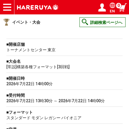
0
EN
ショップ
買取
記事
デッキ検索
デッキ構築
選手一覧
店舗一覧
イベント
ヘルプ
お問い合わせ
ログイン／会員登録
マイページ
イベント・大会
詳細検索ページへ
■開催店舗
トーナメントセンター 東京
■大会名
[常設]構築各種フォーマット[3回戦]
■開催日時
2026年7月22日 14時00分
■受付時間
2026年7月22日 13時30分 ～ 2026年7月22日 14時00分
■フォーマット
スタンダード モダン レガシー パイオニア