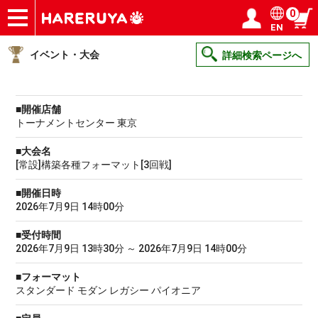
0
EN
ショップ
買取
記事
デッキ検索
デッキ構築
選手一覧
店舗一覧
イベント
ヘルプ
お問い合わせ
ログイン／会員登録
マイページ
イベント・大会
詳細検索ページへ
■開催店舗
トーナメントセンター 東京
■大会名
[常設]構築各種フォーマット[3回戦]
■開催日時
2026年7月9日 14時00分
■受付時間
2026年7月9日 13時30分 ～ 2026年7月9日 14時00分
■フォーマット
スタンダード モダン レガシー パイオニア