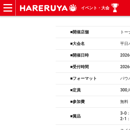
イベント・大会
ショップ
買取
記事
デッキ検索
デッキ構築
選手一覧
店舗一覧
イベント
ヘルプ
お問い合わせ
■開催店舗
トー
■大会名
平日
■開催日時
202
■受付時間
202
■フォーマット
パウ
■定員
300
■参加費
無料
3-
■賞品
2-