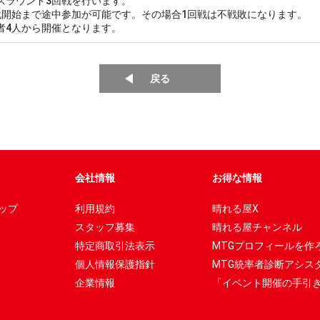
スラウンド3回戦を行います。
戦開始まで途中参加が可能です。その場合1回戦は不戦敗になります。
者4人から開催となります。
戻る
会社情報
お得な情報
ップ
利用規約
晴れる屋X
スタッフ募集
晴れる屋チャンネル
特定商取引法表示
MTGプロフィールを作
個人情報保護指針
MTG統率者診断アシス
企業情報
「イベント開催の手引