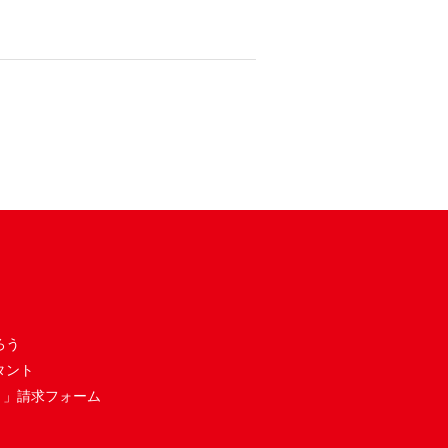
ろう
タント
き」請求フォーム