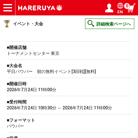
0
EN
ショップ
買取
記事
デッキ検索
デッキ構築
選手一覧
店舗一覧
イベント
ヘルプ
お問い合わせ
ログイン／会員登録
マイページ
イベント・大会
詳細検索ページへ
■開催店舗
トーナメントセンター 東京
■大会名
平日パウパー 朝の無料イベント[3回戦][無料]
■開催日時
2026年7月24日 11時00分
■受付時間
2026年7月24日 10時30分 ～ 2026年7月24日 11時00分
■フォーマット
パウパー