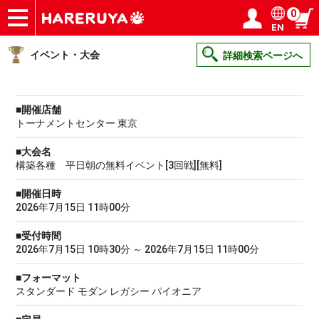
0
EN
ショップ
買取
記事
デッキ検索
デッキ構築
選手一覧
店舗一覧
イベント
ヘルプ
お問い合わせ
ログイン／会員登録
マイページ
イベント・大会
詳細検索ページへ
■開催店舗
トーナメントセンター 東京
■大会名
構築各種 平日朝の無料イベント[3回戦][無料]
■開催日時
2026年7月15日 11時00分
■受付時間
2026年7月15日 10時30分 ～ 2026年7月15日 11時00分
■フォーマット
スタンダード モダン レガシー パイオニア