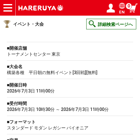
0
EN
ショップ
買取
記事
デッキ検索
デッキ構築
選手一覧
店舗一覧
イベント
ヘルプ
お問い合わせ
ログイン／会員登録
マイページ
イベント・大会
詳細検索ページへ
■開催店舗
トーナメントセンター 東京
■大会名
構築各種 平日朝の無料イベント[3回戦][無料]
■開催日時
2026年7月3日 11時00分
■受付時間
2026年7月3日 10時30分 ～ 2026年7月3日 11時00分
■フォーマット
スタンダード モダン レガシー パイオニア