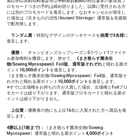
実に手に入れられるようご予約をお勧めいたします。
参加賞プ
ロモカードつきの予約は締め切りました。以降に受付される方
には別のプロモカードを進呈します。なおキャンセルが発生し
た場合は《古きものの活性/Ancient Stirrings》通常版を先着順
で配布致します。
ランダム賞：
特別なデザインのデッキケースを
抽選で3名様
に
進呈します。
優勝：
チャンピオンズカップシーズン5ラウンド1ファイナ
ル参加権利を獲得します。併せて、
《まき散らす菌糸生
物/Sowing Mycospawn》Foil版、通常版それぞれ
と晴れる屋ポ
イント
10,000ポイント
を進呈します。
《まき散らす菌糸生物/Sowing Mycospawn》Foil版、通常版そ
れぞれと晴れる屋ポイント
10,000ポイント
を進呈します。
※すでに出場権をお持ちの方が入賞した場合、出場権とFoilプロ
モカードは繰り下がります。通常版プロモカードと晴れる屋ポ
イントは繰り下がりません。
上位賞：
優勝者の他にも上位16名に入賞された方へ賞品を進
呈します。
4勝以上(1敗まで)：
《まき散らす菌糸生物/Sowing
Mycospawn》通常版と晴れる屋ポイント
4,000ポイント