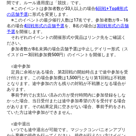
間です。ルール適用度は「競技」です。
※このイベントは参加者数が33人以上の場合
6回戦+Top8形式
の店舗予選
に形式を変更します。
※このイベントの最少催行人数は17名です。参加者数が9～16
名の場合
4回戦形式の店舗予選
を、8名の場合は
3回戦形式の店舗
予選
を開催します。
それぞれのイベントの開催形式や賞品はリンク先をご確認く
ださい。
参加者数が8名未満の場合店舗予選は中止しデイリー形式（ス
イスドロー3回戦参加費500円）のイベントを開催します。
○途中参加
定員に余裕がある場合、第2回戦の開始時点まで途中参加を受
け付けます。この場合参加費は1,500円となり第1回戦は不戦敗
となります。途中参加の方も残りの対戦が不戦勝となる場合が
あります。
事前予約でお支払い済みの方が受付時間内に参加登録をしな
かった場合、当日受付または途中参加希望の方を受付する場合
があります。その結果定員に空きがない場合、事前予約をされ
ていた方は途中参加ができません。
○途中退出
いつでも途中退出が可能です。マジックコンパニオンアプリ
から棄権の操作を行ってください。操作が行えない方はイベン