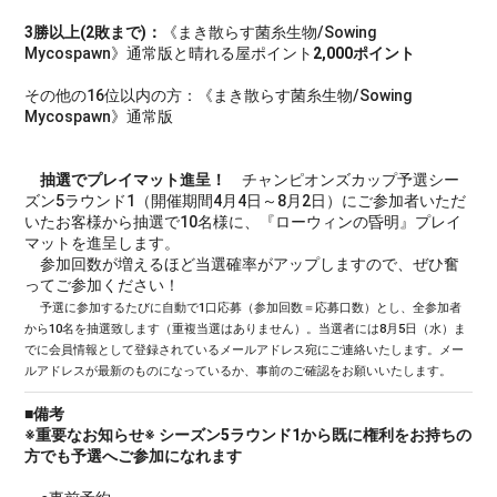
3勝以上(2敗まで)：
《まき散らす菌糸生物/Sowing
Mycospawn》通常版と晴れる屋ポイント
2,000ポイント
その他の16位以内の方：《まき散らす菌糸生物/Sowing
Mycospawn》通常版
抽選でプレイマット進呈！
チャンピオンズカップ予選シー
ズン5ラウンド1（開催期間4月4日～8月2日）にご参加者いただ
いたお客様から抽選で10名様に、『ローウィンの昏明』プレイ
マットを進呈します。
参加回数が増えるほど当選確率がアップしますので、ぜひ奮
ってご参加ください！
予選に参加するたびに自動で1口応募（参加回数＝応募口数）とし、全参加者
から10名を抽選致します（重複当選はありません）。当選者には8月5日（水）ま
でに会員情報として登録されているメールアドレス宛にご連絡いたします。メー
ルアドレスが最新のものになっているか、事前のご確認をお願いいたします。
■備考
※重要なお知らせ※ シーズン5ラウンド1から既に権利をお持ちの
方でも予選へご参加になれます