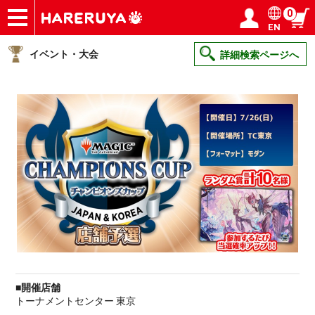
0
EN
ショップ
買取
記事
デッキ検索
デッキ構築
選手一覧
店舗一覧
イベント
ヘルプ
お問い合わせ
ログイン／会員登録
マイページ
イベント・大会
詳細検索ページへ
■開催店舗
トーナメントセンター 東京