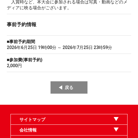
入賞時など、本大会に参加される場合は写真・動画などのメ
ディアに映る場合がございます。
事前予約情報
■事前予約期間
2026年6月25日 19時00分 ～ 2026年7月25日 23時59分
■参加費(事前予約)
2,000円
戻る
サイトマップ
オンラインショップ
買取
記事
選手一覧
デッキ検索
デッキ構築
イベント・大会
店舗のご案内
お問い合わせ
ヘルプ
FAQ
会社情報