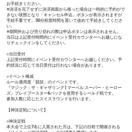
お手続きください。
※決済を完了せずに決済画面から移った場合は一時的に予約がで
きない状態となり「キャンセル申込」ボタンが表示されますが
手続不要です。30分程度時間を置いて改めて手続きしてくださ
い。
※期間外および売り切れの際は申込ボタンは表示されません。
当日は上記受付時間内にイベント受付カウンターへお越しにな
りチェックインをしてください。
○当日受付
上記受付時間にイベント受付カウンターへお越しください。予
約状況に応じて当日受付は行わない場合があります。
○イベント構成
ルール適用度「競技」のイベントです。
『マジック：ザ・ギャザリング | マーベル スーパー・ヒーロー
ズ』プレイブースター6パックを使用するシールド戦です。
参加人数に応じたスイスラウンドを行います。
【神決定戦について】
○神決定戦
本大会で上位7名に入賞された方は、下記の日程で開催される