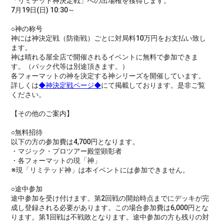
「リミテッド神決定戦」への出場権を獲得します。
7月19日(日) 10:30～
○神の称号
神には神決定戦（防衛戦）ごとに対局料10万円をお支払い致し
ます。
神は晴れる屋全店で開催されるイベントに無料で参加できま
す。（パック代等は別途頂きます。）
各フォーマットの神を決定する神シリーズを開催しています。
詳しくは
◆神決定戦ページ◆
にて掲載しております。是非ご覧
ください。
【その他のご案内】
○無料招待
以下の方の参加費は4,700円となります。
・マジック・プロツアー殿堂顕彰者
・各フォーマットの現「神」
※現「リミテッド神」は本イベントには参加できません。
○途中参加
途中参加を受け付けます。第2回戦の開始時点までにデッキが完
成し登録される必要があります。この場合参加費は6,000円とな
ります。第1回戦は不戦敗となります。途中参加の方も残りの対