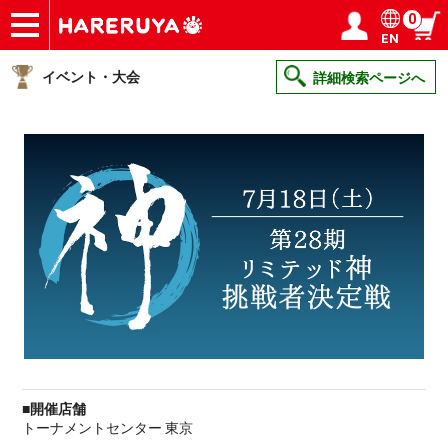
0
EN
ショップ
買取
記事
デッキ検索
デッキ構築
選手一覧
店舗一覧
イベント
ヘルプ
お問い合わせ
ログイン／会員登録
マイページ
イベント・大会
詳細検索ページへ
■開催店舗
トーナメントセンター 東京