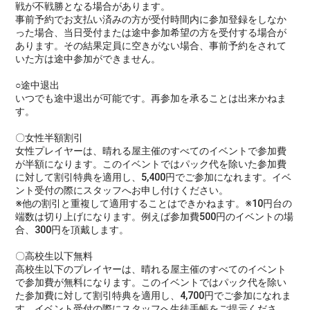
戦が不戦勝となる場合があります。
事前予約でお支払い済みの方が受付時間内に参加登録をしなか
った場合、当日受付または途中参加希望の方を受付する場合が
あります。その結果定員に空きがない場合、事前予約をされて
いた方は途中参加ができません。
○途中退出
いつでも途中退出が可能です。再参加を承ることは出来かねま
す。
〇女性半額割引
女性プレイヤーは、晴れる屋主催のすべてのイベントで参加費
が半額になります。このイベントではパック代を除いた参加費
に対して割引特典を適用し、5,400円でご参加になれます。イベ
ント受付の際にスタッフへお申し付けください。
※他の割引と重複して適用することはできかねます。※10円台の
端数は切り上げになります。例えば参加費500円のイベントの場
合、300円を頂戴します。
〇高校生以下無料
高校生以下のプレイヤーは、晴れる屋主催のすべてのイベント
で参加費が無料になります。このイベントではパック代を除い
た参加費に対して割引特典を適用し、4,700円でご参加になれま
す。イベント受付の際にスタッフへ生徒手帳をご提示くださ