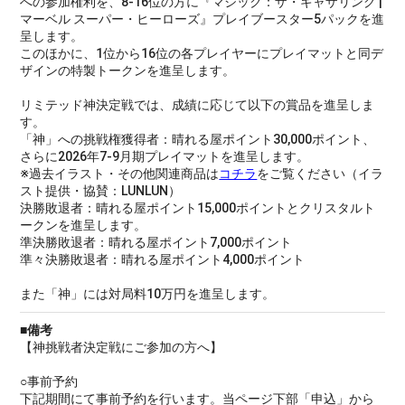
への参加権利を、8-16位の方に『マジック：ザ・ギャザリング |
マーベル スーパー・ヒーローズ』プレイブースター5パックを進
呈します。
このほかに、1位から16位の各プレイヤーにプレイマットと同デ
ザインの特製トークンを進呈します。
リミテッド神決定戦では、成績に応じて以下の賞品を進呈しま
す。
「神」への挑戦権獲得者：晴れる屋ポイント30,000ポイント、
さらに2026年7-9月期プレイマットを進呈します。
※過去イラスト・その他関連商品は
コチラ
をご覧ください（イラ
スト提供・協賛：LUNLUN）
決勝敗退者：晴れる屋ポイント15,000ポイントとクリスタルト
ークンを進呈します。
準決勝敗退者：晴れる屋ポイント7,000ポイント
準々決勝敗退者：晴れる屋ポイント4,000ポイント
また「神」には対局料10万円を進呈します。
■備考
【神挑戦者決定戦にご参加の方へ】
○事前予約
下記期間にて事前予約を行います。当ページ下部「申込」から