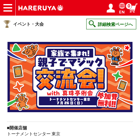
0
EN
ショップ
買取
記事
デッキ検索
デッキ構築
選手一覧
店舗一覧
イベント
ヘルプ
お問い合わせ
ログイン／会員登録
マイページ
イベント・大会
詳細検索ページへ
■開催店舗
トーナメントセンター 東京