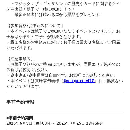
－マジック：ザ・ギャザリングの歴史やカードに関するクイ
ズを出題！親子で一緒に参加しよう！
－最多正解者には晴れる屋から景品をプレゼント！
【参加資格/お申込みについて】
・本イベントは親子でご参加いただくイベントとなります。お
子様は小学生・中学生が対象となります。
・親１名様のお申込みに対してお子様は最大３名様までご同席
いただけます。
【注意事項等】
・お菓子や飲料のご準備はございますが、専用エリア以外での
飲食はお控えください。
・途中参加/途中退席は自由です。お気軽にご参加ください。
・本イベントは真珠亭例会様（
@shinjutei_MTG
）にご協賛をい
ただいております。
事前予約情報
■事前予約期間
2026年6月5日 18時00分 ～ 2026年7月25日 23時59分