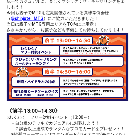
親子でカジュアルに、楽しくマジック：ザ・ギャザリングを楽
しもう！
今回も親子でMTGを定期開催されている真珠亭例会様
（
@shinjutei_MTG
）にご協力いただきました！
当日は親子でMTG専用エリアをTC内にご用意！
ささやかながら、お菓子なども準備してお待ちしております！
《前半 13:00~14:30》
○わくわく！フリー対戦イベント（13:00～）
－自分達のデッキでカジュアルに対戦しよう！
－２試合以上達成でランダムなプロモカードをプレゼント！
※推奨フォーマットはスタンダード/パイオニア/モダンとなり