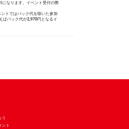
料になります。イベント受付の際
ベントではパック代を除いた参加
ばパック代が2,970円となるイ
ろう
タント