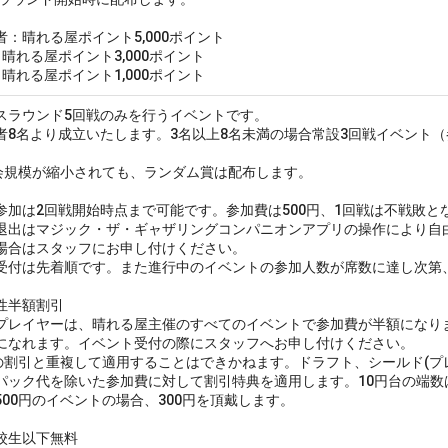
者：晴れる屋ポイント5,000ポイント
：晴れる屋ポイント3,000ポイント
：晴れる屋ポイント1,000ポイント
スラウンド5回戦のみを行うイベントです。
者8名より成立いたします。3名以上8名未満の場合常設3回戦イベント（
会規模が縮小されても、ランダム賞は配布します。
参加は2回戦開始時点まで可能です。参加費は500円、1回戦は不戦敗と
退出はマジック・ザ・ギャザリングコンパニオンアプリの操作により自
場合はスタッフにお申し付けください。
受付は先着順です。また進行中のイベントの参加人数が席数に達し次第
性半額割引
プレイヤーは、晴れる屋主催のすべてのイベントで参加費が半額になりま
になれます。イベント受付の際にスタッフへお申し付けください。
の割引と重複して適用することはできかねます。ドラフト、シールド(プ
パック代を除いた参加費に対して割引特典を適用します。10円台の端数
500円のイベントの場合、300円を頂戴します。
校生以下無料