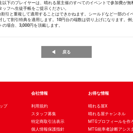
生以下のプレイヤーは、晴れる屋主催のすべてのイベントで参加費が無
タッフへ生徒手帳をご提示ください。
の割引と重複して適用することはできかねます。シールドなど一部のイ
対して割引特典を適用します。10円台の端数は切り上げになります。例え
トの場合、3,000円を頂戴します。
戻る
会社情報
お得な情報
ップ
利用規約
晴れる屋X
スタッフ募集
晴れる屋チャンネル
特定商取引法表示
MTGプロフィールを作
個人情報保護指針
MTG統率者診断アシス