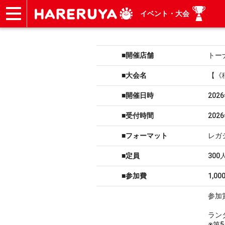
イベント・大会
ショップ
買取
記事
デッキ検索
デッキ構築
選手一覧
店舗一覧
イベント
ヘルプ
お問い合わせ
■開催店舗
トー
■大会名
【《
■開催日時
202
■受付時間
202
■フォーマット
レガ
■定員
300
■参加費
1,00
参加
ラン
※第