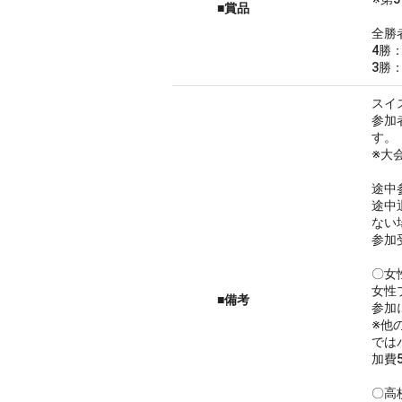
■賞品
全勝
4勝
3勝
スイ
参加
す。
※大
途中
途中
ない
参加
〇女
女性
■備考
参加
※他
では
加費
〇高