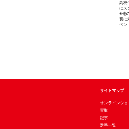
高校
にス
※他
費に
ベン
サイトマップ
オンラインショ
買取
記事
選手一覧