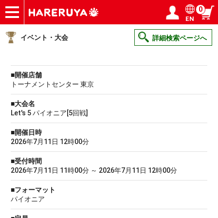
0
EN
ショップ
買取
記事
デッキ検索
デッキ構築
選手一覧
店舗一覧
イベント
ヘルプ
お問い合わせ
ログイン／会員登録
マイページ
イベント・大会
詳細検索ページへ
■開催店舗
トーナメントセンター 東京
■大会名
Let's 5 パイオニア[5回戦]
■開催日時
2026年7月11日 12時00分
■受付時間
2026年7月11日 11時00分 ～ 2026年7月11日 12時00分
■フォーマット
パイオニア