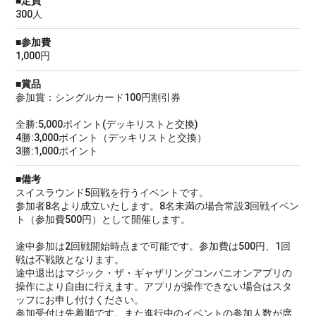
■定員
300人
■参加費
1,000円
■賞品
参加賞：シングルカード100円割引券
全勝:5,000ポイント(デッキリストと交換)
4勝:3,000ポイント（デッキリストと交換）
3勝:1,000ポイント
■備考
スイスラウンド5回戦を行うイベントです。
参加者8名より成立いたします。8名未満の場合常設3回戦イベン
ト（参加費500円）として開催します。
途中参加は2回戦開始時点まで可能です。参加費は500円、1回
戦は不戦敗となります。
途中退出はマジック・ザ・ギャザリングコンパニオンアプリの
操作により自由に行えます。アプリが操作できない場合はスタ
ッフにお申し付けください。
参加受付は先着順です。また進行中のイベントの参加人数が席