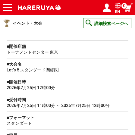
0
EN
ショップ
買取
記事
デッキ検索
デッキ構築
選手一覧
店舗一覧
イベント
ヘルプ
お問い合わせ
ログイン／会員登録
マイページ
イベント・大会
詳細検索ページへ
■開催店舗
トーナメントセンター 東京
■大会名
Let's 5 スタンダード[5回戦]
■開催日時
2026年7月25日 12時00分
■受付時間
2026年7月25日 11時00分 ～ 2026年7月25日 12時00分
■フォーマット
スタンダード