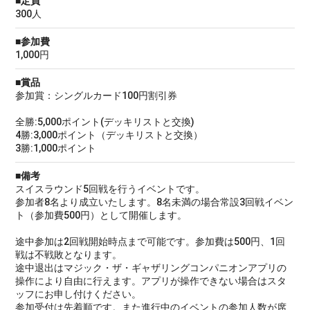
■定員
300人
■参加費
1,000円
■賞品
参加賞：シングルカード100円割引券
全勝:5,000ポイント(デッキリストと交換)
4勝:3,000ポイント（デッキリストと交換）
3勝:1,000ポイント
■備考
スイスラウンド5回戦を行うイベントです。
参加者8名より成立いたします。8名未満の場合常設3回戦イベン
ト（参加費500円）として開催します。
途中参加は2回戦開始時点まで可能です。参加費は500円、1回
戦は不戦敗となります。
途中退出はマジック・ザ・ギャザリングコンパニオンアプリの
操作により自由に行えます。アプリが操作できない場合はスタ
ッフにお申し付けください。
参加受付は先着順です。また進行中のイベントの参加人数が席