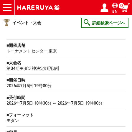
0
EN
ショップ
買取
記事
デッキ検索
デッキ構築
選手一覧
店舗一覧
イベント
ヘルプ
お問い合わせ
ログイン／会員登録
マイページ
イベント・大会
詳細検索ページへ
■開催店舗
トーナメントセンター 東京
■大会名
第34期モダン神決定戦[配信]
■開催日時
2026年7月5日 19時00分
■受付時間
2026年7月5日 18時30分 ～ 2026年7月5日 19時00分
■フォーマット
モダン