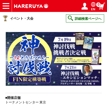
0
EN
ショップ
買取
記事
デッキ検索
デッキ構築
選手一覧
店舗一覧
イベント
ヘルプ
お問い合わせ
ログイン／会員登録
マイページ
イベント・大会
詳細検索ページへ
■開催店舗
トーナメントセンター 東京