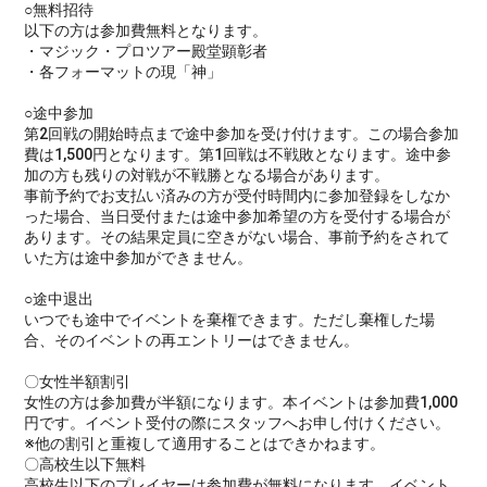
○無料招待
以下の方は参加費無料となります。
・マジック・プロツアー殿堂顕彰者
・各フォーマットの現「神」
○途中参加
第2回戦の開始時点まで途中参加を受け付けます。この場合参加
費は1,500円となります。第1回戦は不戦敗となります。途中参
加の方も残りの対戦が不戦勝となる場合があります。
事前予約でお支払い済みの方が受付時間内に参加登録をしなか
った場合、当日受付または途中参加希望の方を受付する場合が
あります。その結果定員に空きがない場合、事前予約をされて
いた方は途中参加ができません。
○途中退出
いつでも途中でイベントを棄権できます。ただし棄権した場
合、そのイベントの再エントリーはできません。
〇女性半額割引
女性の方は参加費が半額になります。本イベントは参加費1,000
円です。イベント受付の際にスタッフへお申し付けください。
※他の割引と重複して適用することはできかねます。
〇高校生以下無料
高校生以下のプレイヤーは参加費が無料になります。イベント