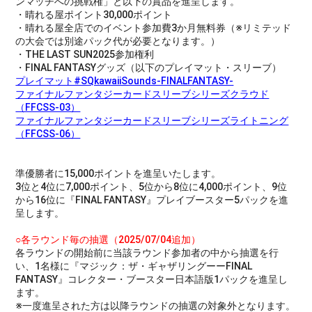
ンマッチへの挑戦権」と以下の賞品を進呈します。
・晴れる屋ポイント30,000ポイント
・晴れる屋全店でのイベント参加費3か月無料券（※リミテッド
の大会では別途パック代が必要となります。）
・THE LAST SUN2025参加権利
・FINAL FANTASYグッズ（以下のプレイマット・スリーブ）
プレイマット#SQkawaiiSounds-FINALFANTASY-
ファイナルファンタジーカードスリーブシリーズクラウド
（FFCSS-03）
ファイナルファンタジーカードスリーブシリーズライトニング
（FFCSS-06）
準優勝者に15,000ポイントを進呈いたします。
3位と4位に7,000ポイント、5位から8位に4,000ポイント、9位
から16位に『FINAL FANTASY』プレイブースター5パックを進
呈します。
○各ラウンド毎の抽選（2025/07/04追加）
各ラウンドの開始前に当該ラウンド参加者の中から抽選を行
い、1名様に『マジック：ザ・ギャザリングーーFINAL
FANTASY』コレクター・ブースター日本語版1パックを進呈し
ます。
※一度進呈された方は以降ラウンドの抽選の対象外となります。