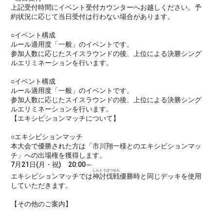
上記受付時間にイベント受付カウンターへお越しください。予
約状況に応じて当日受付は行わない場合があります。
○イベント構成
ルール適用度「一般」のイベントです。
参加人数に応じたスイスラウンドの後、上位による決勝シング
ルエリミネーションを行います。
○イベント構成
ルール適用度「一般」のイベントです。
参加人数に応じたスイスラウンドの後、上位による決勝シング
ルエリミネーションを行います。
【エキシビションマッチについて】
○エキシビションマッチ
本大会で優勝された方は「市川翔一様とのエキシビションマッ
チ」への出場権を獲得します。
7月21日(月・祝) 20:00～
しんとうばつせん
エキシビションマッチでは
神討伐戦
優勝時と同じデッキを使用
していただきます。
【その他のご案内】