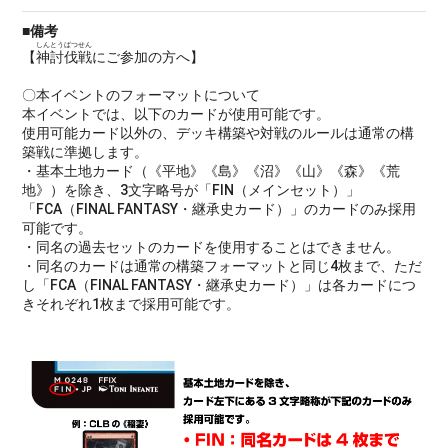
■備考
しんとうばつせん
【
神討伐戦
にご参加の方へ】
〇本イベントのフォーマットについて
本イベントでは、以下のカードが使用可能です。
使用可能カード以外の、デッキ構築や対戦のルールは通常の構
築戦に準拠します。
・基本土地カード（《平地》《島》《沼》《山》《森》《荒
地》）を除き、3文字略号が「FIN（メインセット）」
「FCA（FINAL FANTASY・継承史カード）」のカードのみ採用
可能です。
・同名の過去セットのカードを使用することはできません。
・同名のカードは通常の構築フォーマットと同じ4枚まで、ただ
し「FCA（FINAL FANTASY・継承史カード）」は各カードにつ
きそれぞれ1枚まで採用可能です。