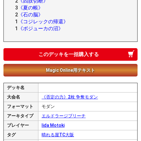
2
《四肢切断》
3
《夏の帳》
2
《石の脳》
1
《コジレックの帰還》
1
《ボジューカの沼》
このデッキを一括購入する
Magic Online用テキスト
デッキ名
大会名
《否定の力》2枚 争奪モダン
フォーマット
モダン
アーキタイプ
エルドラージブリーチ
プレイヤー
Iida Motoki
タグ
晴れる屋TC大阪