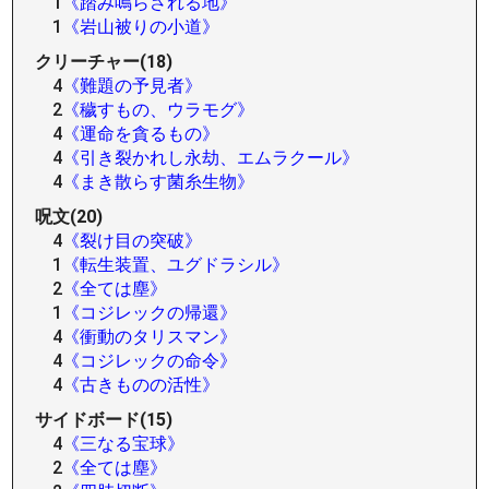
1
《踏み鳴らされる地》
1
《岩山被りの小道》
クリーチャー(18)
4
《難題の予見者》
2
《穢すもの、ウラモグ》
4
《運命を貪るもの》
4
《引き裂かれし永劫、エムラクール》
4
《まき散らす菌糸生物》
呪文(20)
4
《裂け目の突破》
1
《転生装置、ユグドラシル》
2
《全ては塵》
1
《コジレックの帰還》
4
《衝動のタリスマン》
4
《コジレックの命令》
4
《古きものの活性》
サイドボード(15)
4
《三なる宝球》
2
《全ては塵》