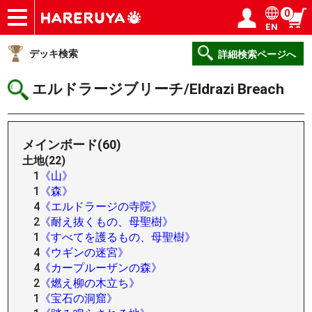
0
EN
ショップ
買取
記事
デッキ検索
デッキ構築
選手一覧
店舗一覧
イベント
ヘルプ
お問い合わせ
ログイン／会員登録
マイページ
デッキ検索
詳細検索ページへ
エルドラージブリーチ/Eldrazi Breach
メインボード(60)
土地(22)
1
《山》
1
《森》
4
《エルドラージの寺院》
2
《耐え抜くもの、母聖樹》
1
《すべてを護るもの、母聖樹》
4
《ウギンの迷宮》
4
《カープルーザンの森》
2
《燃え柳の木立ち》
1
《宝石の洞窟》