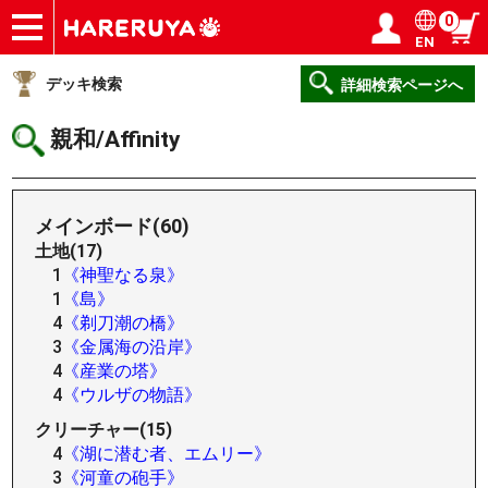
0
EN
ショップ
買取
記事
デッキ検索
デッキ構築
選手一覧
店舗一覧
イベント
ヘルプ
お問い合わせ
ログイン／会員登録
マイページ
デッキ検索
詳細検索ページへ
親和/Affinity
メインボード(60)
土地(17)
1
《神聖なる泉》
1
《島》
4
《剃刀潮の橋》
3
《金属海の沿岸》
4
《産業の塔》
4
《ウルザの物語》
クリーチャー(15)
4
《湖に潜む者、エムリー》
3
《河童の砲手》