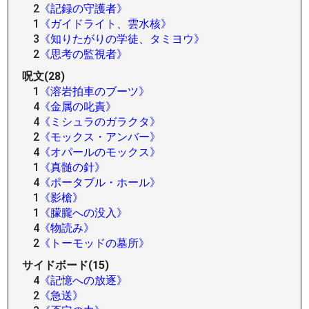
2
《記録の守護者》
1
《ガイドライト、雲水核》
3
《知りたがりの学徒、タミヨウ》
2
《思考の監視者》
呪文(28)
1
《溶岩拍車のブーツ》
4
《金属の叱責》
4
《ミシュラのガラクタ》
2
《モックス・アンバー》
4
《オパールのモックス》
1
《真髄の針》
4
《ポータブル・ホール》
1
《影槍》
1
《朦朧への没入》
4
《物読み》
2
《トーモッドの墓所》
サイドボード(15)
4
《記憶への放逐》
2
《急送》