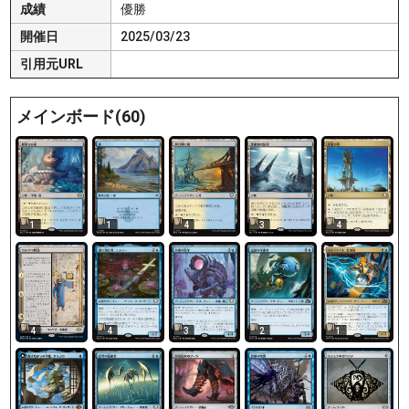
成績
優勝
開催日
2025/03/23
引用元URL
メインボード(60)
1
1
4
3
4
4
4
3
2
1