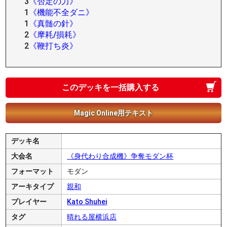
3
《否定の力》
1
《機能不全ダニ》
1
《真髄の針》
2
《摩耗/損耗》
2
《鞭打ち炎》
このデッキを一括購入する
Magic Online用テキスト
デッキ名
大会名
《身代わり合成機》争奪モダン杯
フォーマット
モダン
アーキタイプ
親和
プレイヤー
Kato Shuhei
タグ
晴れる屋横浜店