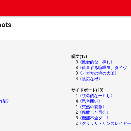
ots
呪文(13)
3
《致命的な一押し》
3
《歓喜する喧嘩屋、タイヴァ
3
《アガサの魂の大釜》
4
《陰湿な根》
サイドボード(13)
1
《致命的な一押し》
竹沼》
4
《思考囲い》
1
《突然の衰微》
2
《腐敗した再会》
3
《機能不全ダニ》
2
《グリッサ・サンスレイヤー