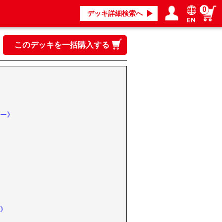
0
デッキ詳細検索へ
EN
ログイン／会員登録
マイページ
このデッキを一括購入する
ー》
》