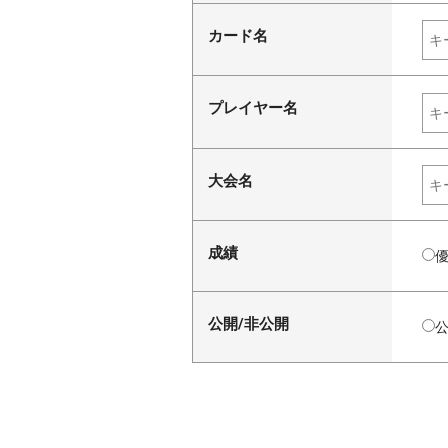
カード名
プレイヤー名
大会名
成績
公開/非公開