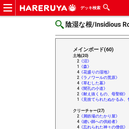
デッキ検索
ショップ
買取
記事
デッキ検索
デッキ構築
選手一覧
店舗一覧
イベント
ヘルプ
お問い合わせ
陰湿な根/Insidious Ro
メインボード(60)
土地(20)
2
《沼》
1
《森》
4
《花盛りの湿地》
2
《ラノワールの荒原》
4
《草むした墓》
4
《闇孔の小道》
2
《耐え抜くもの、母聖樹》
1
《見捨てられたぬかるみ、
クリーチャー(27)
2
《屑鉄場のたかり屋》
4
《縫い師への供給者》
4
《忘れられた神々の僧侶》