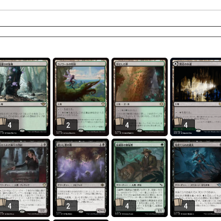
4
2
4
4
4
2
4
4