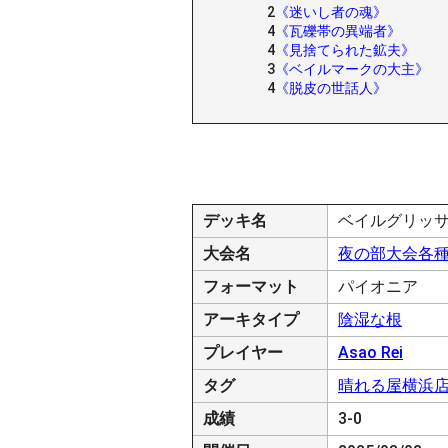
2
《迷いし者の魂》
4
《瓦礫帯の異端者》
4
《見捨てられた鉱夫》
3
《ベイルマークの大主》
4
《脱皮の世話人》
デッキ名
ベイルグリッ
大会名
夜の部大会各
フォーマット
パイオニア
アーキタイプ
陰湿な根
プレイヤー
Asao Rei
タグ
晴れる屋横浜
成績
3-0