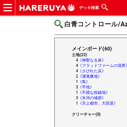
デッキ検索
ショップ
買取
記事
デッキ検索
デッキ構築
選手一覧
店舗一覧
イベント
ヘルプ
お問い合わせ
白青コントロール/Azori
メインボード(60)
土地(23)
4
《神聖なる泉》
4
《フラッドファームの境界
4
《さびれた浜》
2
《灌漑農地》
1
《島》
3
《平地》
1
《不穏な投錨地》
3
《氷河の城砦》
1
《天上都市、大田原》
クリーチャー(0)