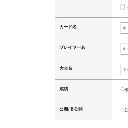
カード名
プレイヤー名
大会名
成績
公開/非公開