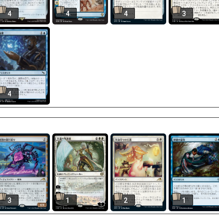
4
4
4
3
4
3
1
2
1