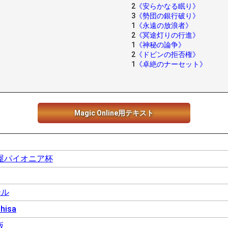
2
《安らかなる眠り》
3
《勢団の銀行破り》
1
《永遠の放浪者》
2
《冥途灯りの行進》
1
《神秘の論争》
2
《ドビンの拒否権》
1
《卓絶のナーセット》
Magic Online用テキスト
屋パイオニア杯
ール
hisa
阪