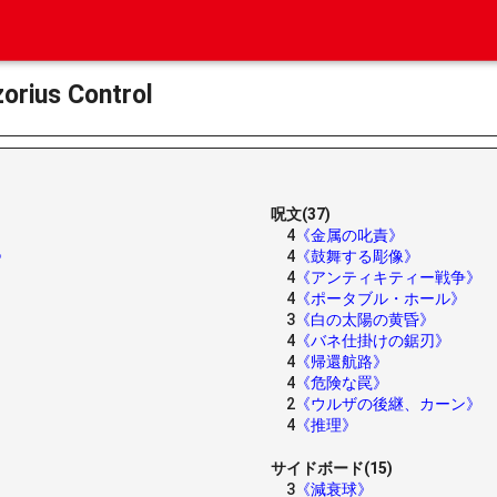
us Control
呪文(37)
4
《金属の叱責》
》
4
《鼓舞する彫像》
4
《アンティキティー戦争》
4
《ポータブル・ホール》
3
《白の太陽の黄昏》
4
《バネ仕掛けの鋸刃》
4
《帰還航路》
4
《危険な罠》
2
《ウルザの後継、カーン》
4
《推理》
サイドボード(15)
3
《減衰球》