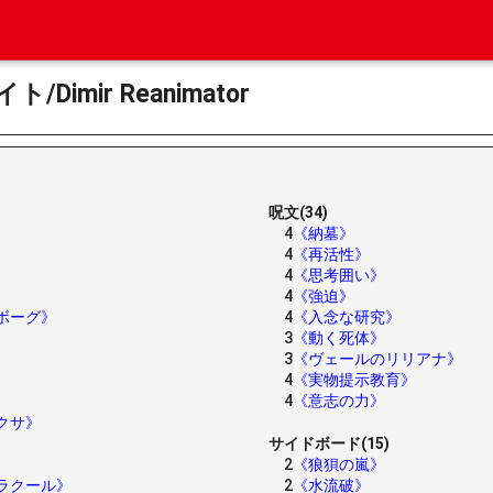
imir Reanimator
呪文(34)
4
《納墓》
4
《再活性》
4
《思考囲い》
4
《強迫》
ボーグ》
4
《入念な研究》
3
《動く死体》
3
《ヴェールのリリアナ》
4
《実物提示教育》
4
《意志の力》
クサ》
サイドボード(15)
2
《狼狽の嵐》
ラクール》
2
《水流破》