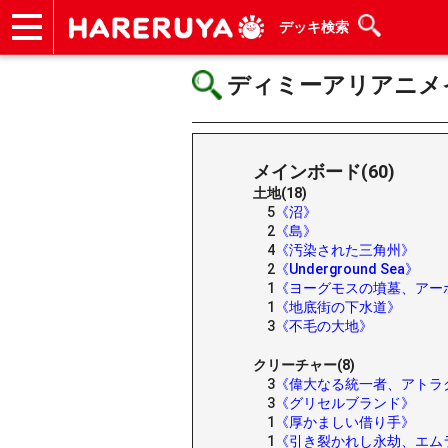
デッキ検索
ショップ
買取
記事
デッキ検索
デッキ構築
選手一覧
店舗一覧
イベント
ヘルプ
お問い合わせ
ディミーアリアニメイト/D
メインボード(60)
土地(18)
5
《沼》
2
《島》
4
《汚染された三角州》
2
《Underground Sea》
1
《ヨーグモスの墳墓、アー
1
《地底街の下水道》
3
《不毛の大地》
クリーチャー(8)
3
《偉大なる統一者、アトラ
3
《グリセルブランド》
1
《厚かましい借り手》
1
《引き裂かれし永劫、エム