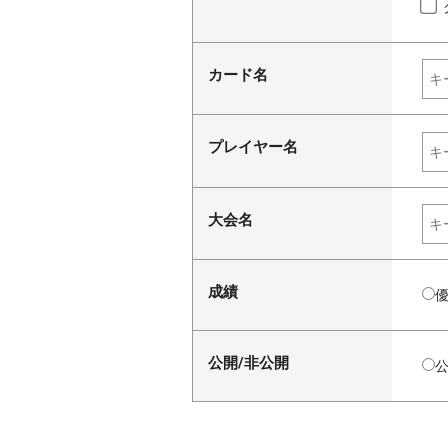
カード名
プレイヤー名
大会名
成績
公開/非公開