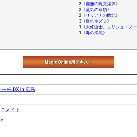
2
《虚無の呪文爆弾》
2
《蒸気の連鎖》
2
《リリアナの敗北》
3
《群れネズミ》
1
《大修道士、エリシュ・ノー
1
《毒の濁流》
Magic Online用テキスト
杯 DX in 広島
アニメイト
ke
店