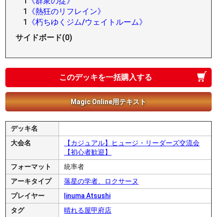
1
《群衆の掟》
1
《熱狂のリフレイン》
1
《朽ちゆくジム/ウェイトルーム》
サイドボード(0)
このデッキを一括購入する
Magic Online用テキスト
デッキ名
大会名
【カジュアル】ヒュージ・リーダーズ交流会
【初心者歓迎】
フォーマット
統率者
アーキタイプ
落星の学者、ロクサーヌ
プレイヤー
Iinuma Atsushi
タグ
晴れる屋甲府店