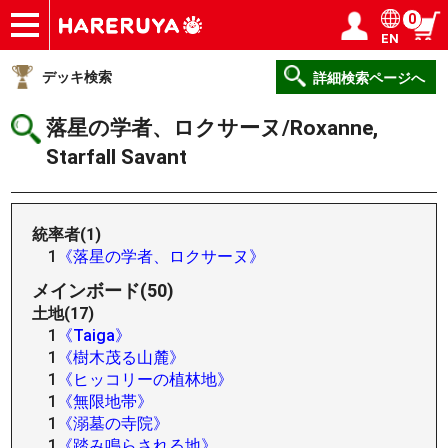
0
EN
ショップ
買取
記事
デッキ検索
デッキ構築
選手一覧
店舗一覧
イベント
ヘルプ
お問い合わせ
ログイン／会員登録
マイページ
デッキ検索
詳細検索ページへ
落星の学者、ロクサーヌ/Roxanne,
Starfall Savant
統率者(1)
1
《落星の学者、ロクサーヌ》
メインボード(50)
土地(17)
1
《Taiga》
1
《樹木茂る山麓》
1
《ヒッコリーの植林地》
1
《無限地帯》
1
《溺墓の寺院》
1
《踏み鳴らされる地》