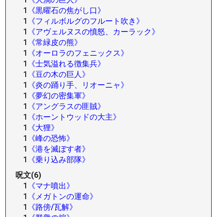
1
《黒曜石の焦がし口》
1
《フィルボルグのフルート吹き》
1
《アヴェルヌスの憤怒、カーラック》
1
《常緑皮の熊》
1
《オーロラのフェニックス》
1
《士気溢れる徴集兵》
1
《豆の木の巨人》
1
《炎の踊り手、リオーニャ》
1
《夢幻の密集軍》
1
《アングラスの匪賊》
1
《ホーントウッドの大主》
1
《大狸》
1
《峰の恐怖》
1
《港を滅ぼす者》
1
《乗り込み部隊》
呪文(6)
1
《マナ噴出》
1
《メガトンの運命》
1
《路傍/瓦解》