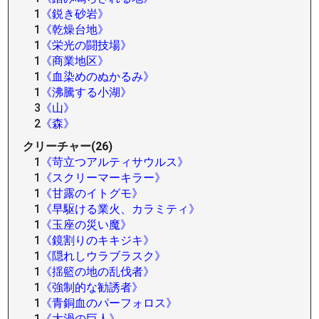
1
《鋭き砂岩》
1
《乾燥台地》
1
《栄光の闘技場》
1
《商業地区》
1
《血染めのぬかるみ》
1
《沸騰する小湖》
3
《山》
2
《森》
クリーチャー(26)
1
《苛立つアルティサウルス》
1
《スクリーマーキラー》
1
《甘露のイトグモ》
1
《早駆ける業火、カラミティ》
1
《玉座の災い魔》
1
《鏡割りのキキジキ》
1
《隠れしウラブラスク》
1
《揺籃の地の乱伐者》
1
《強制的な勧誘者》
1
《青銅血のパーフォロス》
1
《大渦の巨人》