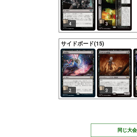
4
3
サイドボード(15)
2
3
同じ大会