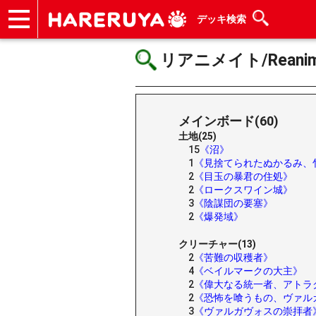
デッキ検索
ショップ
買取
記事
デッキ検索
デッキ構築
選手一覧
店舗一覧
イベント
ヘルプ
お問い合わせ
リアニメイト/Reanim
メインボード(60)
土地(25)
15
《沼》
1
《見捨てられたぬかるみ、
2
《目玉の暴君の住処》
2
《ロークスワイン城》
3
《陰謀団の要塞》
2
《爆発域》
クリーチャー(13)
2
《苦難の収穫者》
4
《ベイルマークの大主》
2
《偉大なる統一者、アトラ
2
《恐怖を喰うもの、ヴァル
3
《ヴァルガヴォスの崇拝者