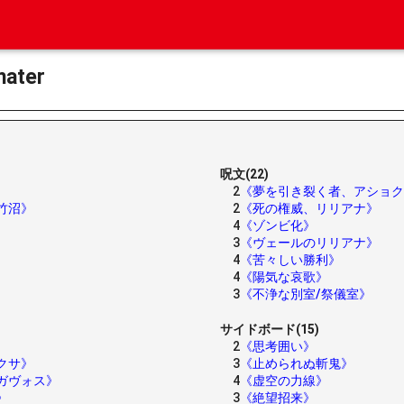
ater
呪文(22)
2
《夢を引き裂く者、アショク
竹沼》
2
《死の権威、リリアナ》
4
《ゾンビ化》
3
《ヴェールのリリアナ》
4
《苦々しい勝利》
4
《陽気な哀歌》
3
《不浄な別室/祭儀室》
サイドボード(15)
2
《思考囲い》
クサ》
3
《止められぬ斬鬼》
ガヴォス》
4
《虚空の力線》
》
3
《絶望招来》