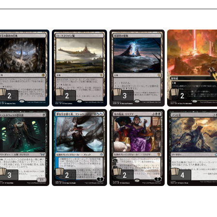
2
2
3
2
3
2
2
4