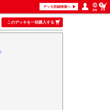
0
デッキ詳細検索へ
EN
ログイン／会員登録
マイページ
このデッキを一括購入する
》