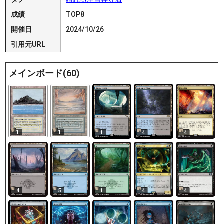
成績
TOP8
開催日
2024/10/26
引用元URL
メインボード(60)
1
1
1
4
4
4
5
1
4
4