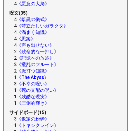
4
《悪意の大梟》
呪文(35)
4
《暗黒の儀式》
4
《苛立たしいガラクタ》
4
《渦まく知識》
4
《思案》
4
《声も出せない》
2
《致命的な一押し》
2
《記憶への放逐》
2
《攪乱のフルート》
2
《脈打つ知識》
1
《The Abyss》
3
《不幸の呪い》
1
《死の支配の呪い》
1
《残酷な現実》
1
《圧倒的輝き》
サイドボード(15)
3
《仮定の粉砕》
1
《トキシクレイン》