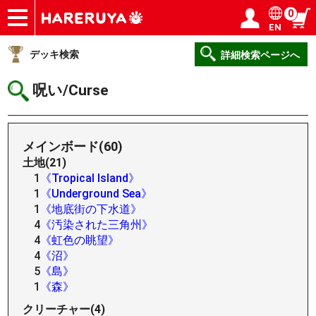
0
EN
ショップ
買取
記事
デッキ検索
デッキ構築
選手一覧
店舗一覧
イベント
ヘルプ
お問い合わせ
ログイン／会員登録
マイページ
デッキ検索
詳細検索ページへ
呪い/Curse
メインボード(60)
土地(21)
1
《Tropical Island》
1
《Underground Sea》
1
《地底街の下水道》
4
《汚染された三角州》
4
《虹色の眺望》
4
《沼》
5
《島》
1
《森》
クリーチャー(4)