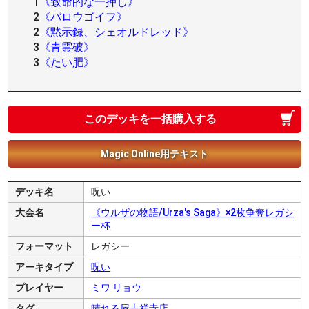
1
《致命的な一押し》
2
《バロウゴイフ》
2
《黙示録、シェオルドレッド》
3
《青霊破》
3
《たい肥》
このデッキを一括購入する
Magic Online用テキスト
デッキ名
呪い
大会名
《ウルザの物語/Urza's Saga》×2枚争奪レガシ
ー杯
フォーマット
レガシー
アーキタイプ
呪い
プレイヤー
ミワ リョウ
タグ
晴れる屋吉祥寺店