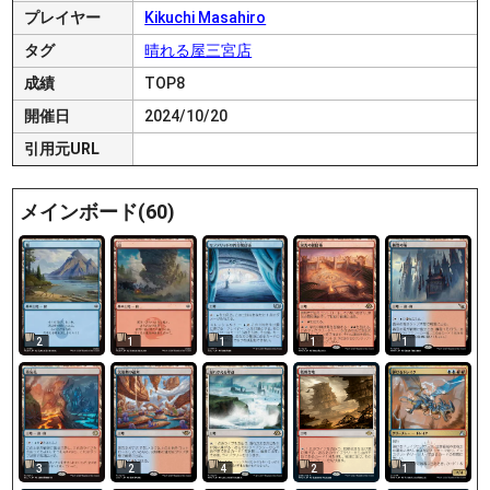
プレイヤー
Kikuchi Masahiro
タグ
晴れる屋三宮店
成績
TOP8
開催日
2024/10/20
引用元URL
メインボード(60)
2
1
1
1
1
3
2
4
2
1