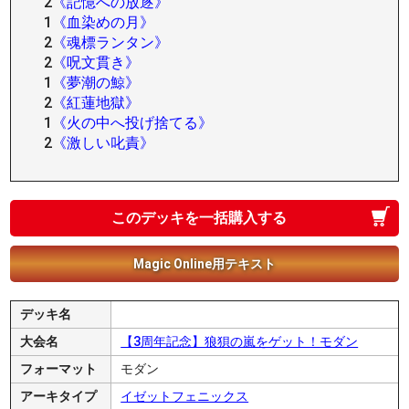
2
《記憶への放逐》
1
《血染めの月》
2
《魂標ランタン》
2
《呪文貫き》
1
《夢潮の鯨》
2
《紅蓮地獄》
1
《火の中へ投げ捨てる》
2
《激しい叱責》
このデッキを一括購入する
Magic Online用テキスト
デッキ名
大会名
【3周年記念】狼狽の嵐をゲット！モダン
フォーマット
モダン
アーキタイプ
イゼットフェニックス