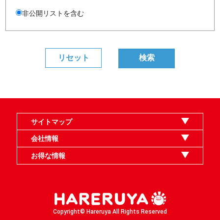
非公開リストを含む
サイトマップ
オンラインショップ
買取
記事
選手一覧
デッキ検索
デッキ構築
イベント・大会
店舗のご案内
お問い合わせ
ヘルプ
FAQ
会社情報
利用規約
スタッフ募集
特定商取引法表示
個人情報保護指針
企業情報
お得な情報
晴れる屋X
晴れる屋チャンネル
MTGプロフィールを作ろう
MTG統率者診断アシスタント
「イベント開催の手引き」請求フォーム
Copyright© Hareruya All Rights Reserved