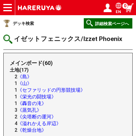
0
EN
ショップ
買取
記事
デッキ検索
デッキ構築
選手一覧
店舗一覧
イベント
ヘルプ
お問い合わせ
ログイン／会員登録
マイページ
デッキ検索
詳細検索ページへ
イゼットフェニックス/Izzet Phoenix
メインボード(60)
土地(17)
2
《島》
1
《山》
1
《セファリッドの円形競技場》
1
《栄光の闘技場》
1
《轟音の滝》
3
《蒸気孔》
2
《尖塔断の運河》
4
《溢れかえる岸辺》
2
《乾燥台地》