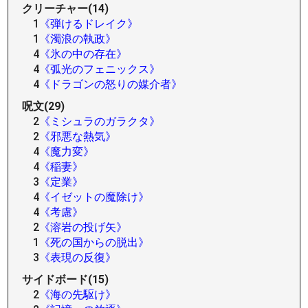
クリーチャー(14)
1
《弾けるドレイク》
1
《濁浪の執政》
4
《氷の中の存在》
4
《弧光のフェニックス》
4
《ドラゴンの怒りの媒介者》
呪文(29)
2
《ミシュラのガラクタ》
2
《邪悪な熱気》
4
《魔力変》
4
《稲妻》
3
《定業》
4
《イゼットの魔除け》
4
《考慮》
2
《溶岩の投げ矢》
1
《死の国からの脱出》
3
《表現の反復》
サイドボード(15)
2
《海の先駆け》