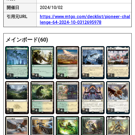
開催日
2024/10/02
引用元URL
https://www.mtgo.com/decklist/pioneer-chal
lenge-64-2024-10-0312695978
メインボード(60)
1
4
4
1
1
2
4
4
4
3