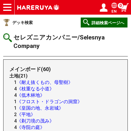
0
EN
ショップ
買取
記事
デッキ検索
デッキ構築
選手一覧
店舗一覧
イベント
ヘルプ
お問い合わせ
ログイン／会員登録
マイページ
デッキ検索
詳細検索ページへ
セレズニアカンパニー/Selesnya
Company
メインボード(60)
土地(21)
1
《耐え抜くもの、母聖樹》
4
《枝重なる小道》
4
《低木林地》
1
《フロスト・ドラゴンの洞窟》
1
《皇国の地、永岩城》
2
《平地》
4
《剃刀境の茂み》
4
《寺院の庭》