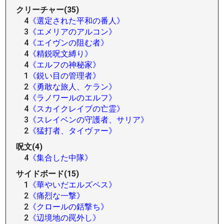
クリーチャー(35)
4
《選定された平和の番人》
3
《エメリアのアルコン》
4
《エイヴンの阻む者》
4
《精鋭呪文縛り》
4
《エルフの神秘家》
1
《鋭い目の管理者》
2
《勇敢な旅人、ケラン》
4
《ラノワールのエルフ》
4
《スカイクレイブの亡霊》
3
《スレイベンの守護者、サリア》
2
《猛打者、タイヴァー》
呪文(4)
4
《集合した中隊》
サイドボード(15)
1
《華やいだエルズペス》
2
《痛烈な一撃》
2
《クロールの銛撃ち》
2
《辺境地の罠外し》