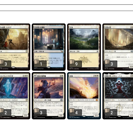
3
1
9
3
2
3
4
2