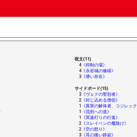
呪文(11)
4
《抑制の場》
4
《永岩城の修繕》
3
《儚い存在》
サイドボード(15)
3
《ヴェクの聖別者》
2
《封じ込める僧侶》
1
《真実の解体者、コジレック
》
1
《流刑への道》
1
《冥途灯りの行進》
2
《スレイベンの魔除け》
2
《空の怒り》
3
《耳の痛い静寂》