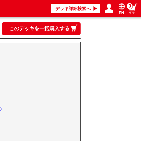
0
デッキ詳細検索へ
EN
ログイン／会員登録
マイページ
このデッキを一括購入する
》