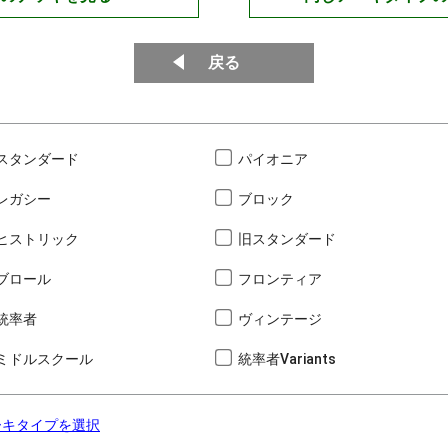
戻る
スタンダード
パイオニア
レガシー
ブロック
ヒストリック
旧スタンダード
ブロール
フロンティア
統率者
ヴィンテージ
ミドルスクール
統率者Variants
ーキタイプを選択