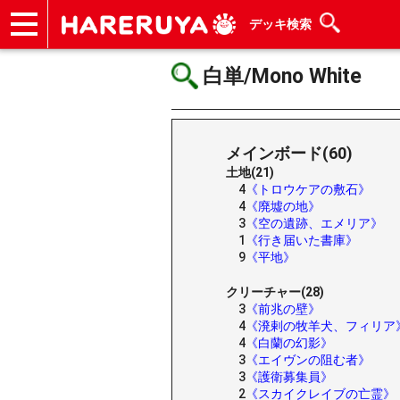
デッキ検索
ショップ
買取
記事
デッキ検索
デッキ構築
選手一覧
店舗一覧
イベント
ヘルプ
お問い合わせ
白単/Mono White
メインボード(60)
土地(21)
4
《トロウケアの敷石》
4
《廃墟の地》
3
《空の遺跡、エメリア》
1
《行き届いた書庫》
9
《平地》
クリーチャー(28)
3
《前兆の壁》
4
《溌剌の牧羊犬、フィリア
4
《白蘭の幻影》
3
《エイヴンの阻む者》
3
《護衛募集員》
2
《スカイクレイブの亡霊》