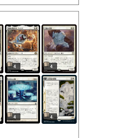
4
4
4
4