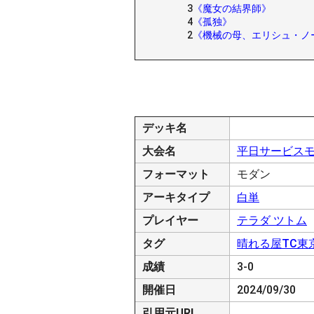
3
《魔女の結界師》
4
《孤独》
2
《機械の母、エリシュ・ノ
デッキ名
大会名
平日サービスモダン
フォーマット
モダン
アーキタイプ
白単
プレイヤー
テラダ ツトム
タグ
晴れる屋TC東
成績
3-0
開催日
2024/09/30
引用元URL