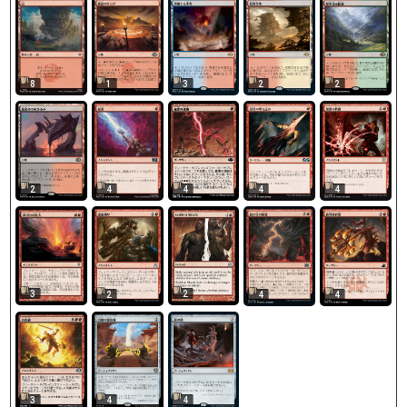
8
1
3
2
2
2
4
4
4
4
3
2
2
4
4
3
4
4