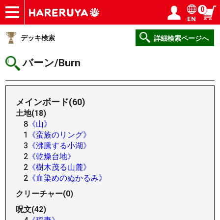
0
EN
ショップ
買取
記事
デッキ検索
デッキ構築
選手一覧
店舗一覧
イベント
ヘルプ
お問い合わせ
ログイン／会員登録
マイページ
デッキ検索
詳細検索ページへ
バーン/Burn
メインボード(60)
土地(18)
8
《山》
1
《蛮族のリング》
3
《沸騰する小湖》
2
《乾燥台地》
2
《樹木茂る山麓》
2
《血染めのぬかるみ》
クリーチャー(0)
呪文(42)