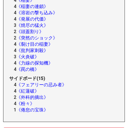
4
《稲妻》
4
《稲妻の連鎖》
4
《溶岩の撃ち込み》
4
《発展の代価》
3
《焼尽の猛火》
2
《頭蓋割り》
2
《突然のショック》
4
《裂け目の稲妻》
4
《批判家刺殺》
3
《火炎破》
4
《力線の探知機》
4
《罠の橋》
サイドボード(15)
4
《フェアリーの忌み者》
4
《紅蓮破》
2
《外科的摘出》
4
《粉々》
1
《倦怠の宝珠》