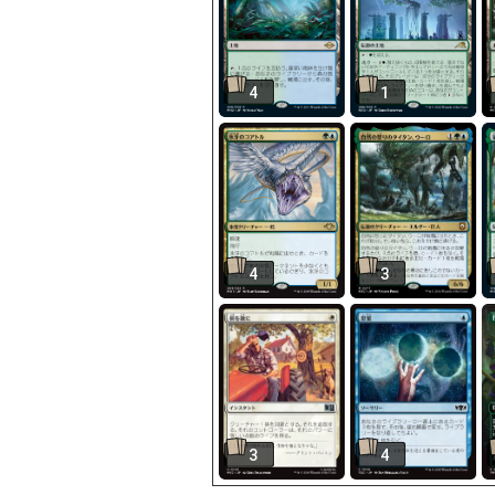
4
1
4
3
3
4