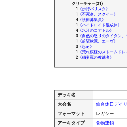
クリーチャー(21)
1
《歩行バリスタ》
1
《不死身、スクイー》
4
《護衛募集員》
1
《ハイドロイド混成体》
4
《氷牙のコアトル》
3
《自然の怒りのタイタン、
1
《前駆軟泥、エーヴ》
3
《忍耐》
1
《荒れ模様のストームドレ
2
《稲妻罠の教練者》
デッキ名
大会名
仙台休日デイ
フォーマット
レガシー
アーキタイプ
食物連鎖