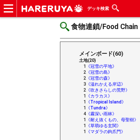
デッキ検索
ショップ
買取
記事
デッキ検索
デッキ構築
選手一覧
店舗一覧
イベント
ヘルプ
お問い合わせ
食物連鎖/Food Chain
メインボード(60)
土地(20)
1
《冠雪の平地》
2
《冠雪の島》
2
《冠雪の森》
3
《溢れかえる岸辺》
2
《吹きさらしの荒野》
1
《カラカス》
1
《Tropical Island》
1
《Tundra》
4
《霧深い雨林》
1
《耐え抜くもの、母聖樹》
1
《草萌ゆる玄関》
1
《マダラの鉤爪門》