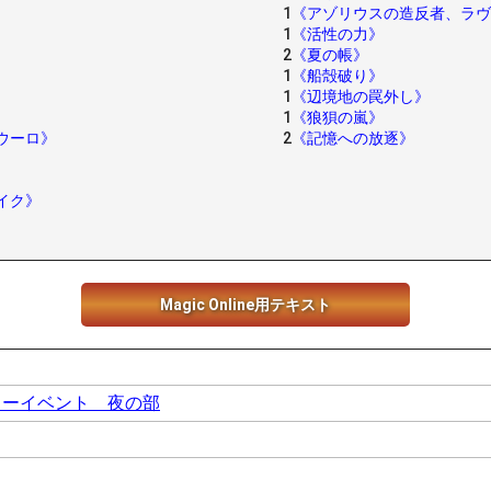
1
《アゾリウスの造反者、ラヴ
1
《活性の力》
2
《夏の帳》
1
《船殻破り》
1
《辺境地の罠外し》
1
《狼狽の嵐》
ウーロ》
2
《記憶への放逐》
イク》
Magic Online用テキスト
リーイベント 夜の部