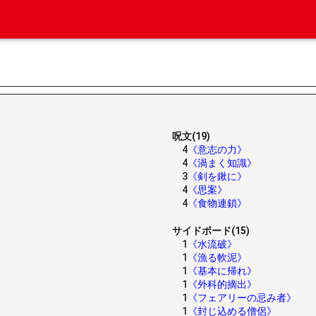
呪文(19)
4
《意志の力》
4
《渦まく知識》
3
《剣を鍬に》
4
《思案》
4
《食物連鎖》
サイドボード(15)
1
《水流破》
1
《漁る軟泥》
1
《基本に帰れ》
1
《外科的摘出》
1
《フェアリーの忌み者》
1
《封じ込める僧侶》