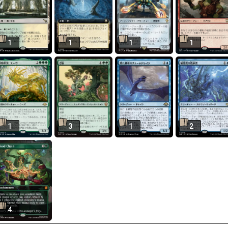
1
1
1
1
1
3
1
2
4