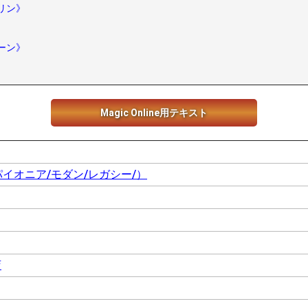
リン》
ーン》
Magic Online用テキスト
パイオニア/モダン/レガシー/）
店