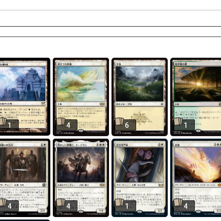
1
4
6
1
4
4
1
4