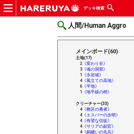
デッキ検索
ショップ
買取
記事
デッキ検索
デッキ構築
選手一覧
店舗一覧
イベント
ヘルプ
お問い合わせ
人間/Human Aggro
メインボード(60)
土地(17)
2
《変わり谷》
3
《魂の洞窟》
1
《永岩城》
4
《風立ての高地》
6
《平地》
1
《地平線の梢》
クリーチャー(33)
4
《教区の勇者》
4
《エスパーの歩哨》
4
《有望な信徒》
4
《サリアの副官》
4
《銅纏いの先兵》