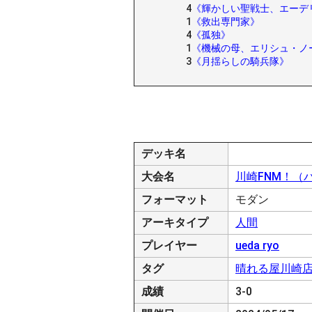
4
《輝かしい聖戦士、エーデ
1
《救出専門家》
4
《孤独》
1
《機械の母、エリシュ・ノ
3
《月揺らしの騎兵隊》
デッキ名
大会名
川崎FNM！（
フォーマット
モダン
アーキタイプ
人間
プレイヤー
ueda ryo
タグ
晴れる屋川崎
成績
3-0