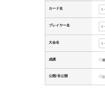
カード名
プレイヤー名
大会名
成績
公開/非公開