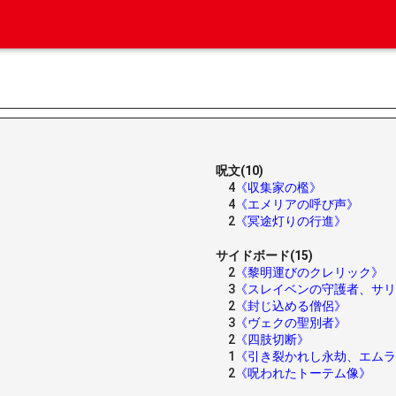
呪文(10)
4
《収集家の檻》
4
《エメリアの呼び声》
2
《冥途灯りの行進》
サイドボード(15)
2
《黎明運びのクレリック》
3
《スレイベンの守護者、サリ
2
《封じ込める僧侶》
3
《ヴェクの聖別者》
2
《四肢切断》
1
《引き裂かれし永劫、エムラ
2
《呪われたトーテム像》