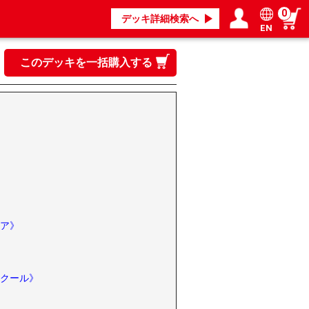
0
デッキ詳細検索へ
EN
ログイン／会員登録
マイページ
このデッキを一括購入する
ア》
クール》