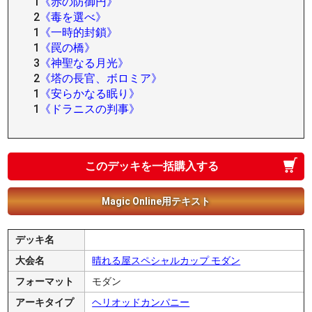
1
《赤の防御円》
2
《毒を選べ》
1
《一時的封鎖》
1
《罠の橋》
3
《神聖なる月光》
2
《塔の長官、ボロミア》
1
《安らかなる眠り》
1
《ドラニスの判事》
このデッキを一括購入する
Magic Online用テキスト
デッキ名
大会名
晴れる屋スペシャルカップ モダン
フォーマット
モダン
アーキタイプ
ヘリオッドカンパニー