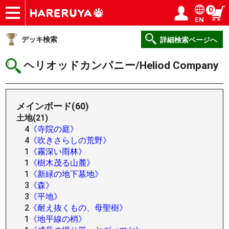
0
EN
ショップ
買取
記事
デッキ検索
デッキ構築
選手一覧
店舗一覧
イベント
ヘルプ
お問い合わせ
ログイン／会員登録
マイページ
デッキ検索
詳細検索ページへ
ヘリオッドカンパニー/Heliod Company
メインボード(60)
土地(21)
4
《寺院の庭》
4
《吹きさらしの荒野》
1
《霧深い雨林》
1
《樹木茂る山麓》
1
《新緑の地下墓地》
3
《森》
3
《平地》
2
《耐え抜くもの、母聖樹》
1
《地平線の梢》