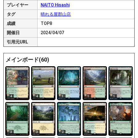
プレイヤー
NAITO Hisashi
タグ
晴れる屋郡山店
成績
TOP8
開催日
2024/04/07
引用元URL
メインボード(60)
4
4
1
1
1
3
3
2
1
1