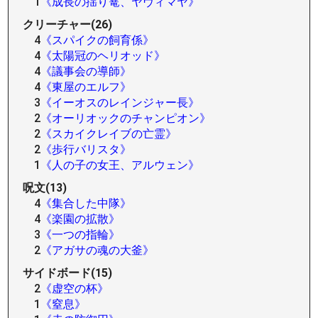
1
《成長の揺り篭、ヤヴィマヤ》
クリーチャー(26)
4
《スパイクの飼育係》
4
《太陽冠のヘリオッド》
4
《議事会の導師》
4
《東屋のエルフ》
3
《イーオスのレインジャー長》
2
《オーリオックのチャンピオン》
2
《スカイクレイブの亡霊》
2
《歩行バリスタ》
1
《人の子の女王、アルウェン》
呪文(13)
4
《集合した中隊》
4
《楽園の拡散》
3
《一つの指輪》
2
《アガサの魂の大釜》
サイドボード(15)
2
《虚空の杯》
1
《窒息》