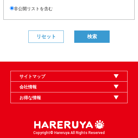
非公開リストを含む
サイトマップ
オンラインショップ
買取
記事
選手一覧
デッキ検索
デッキ構築
イベント・大会
店舗のご案内
お問い合わせ
ヘルプ
FAQ
会社情報
利用規約
スタッフ募集
特定商取引法表示
個人情報保護指針
企業情報
お得な情報
晴れる屋X
晴れる屋チャンネル
MTGプロフィールを作ろう
MTG統率者診断アシスタント
「イベント開催の手引き」請求フォーム
Copyright© Hareruya All Rights Reserved