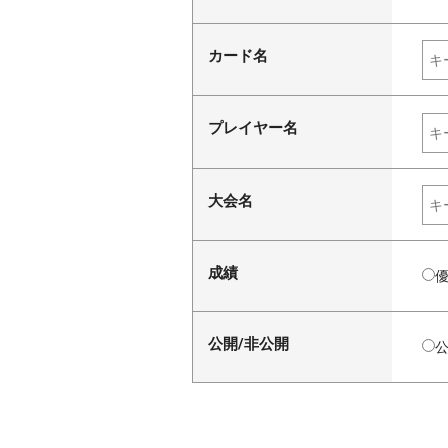
カード名
プレイヤー名
大会名
成績
公開/非公開