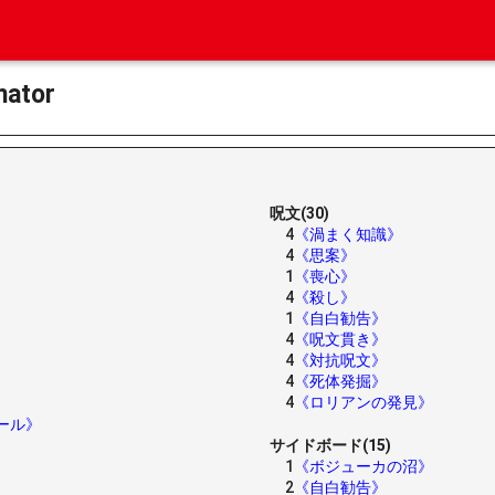
ator
呪文(30)
4
《渦まく知識》
4
《思案》
1
《喪心》
4
《殺し》
1
《自白勧告》
4
《呪文貫き》
4
《対抗呪文》
4
《死体発掘》
4
《ロリアンの発見》
ール》
サイドボード(15)
1
《ボジューカの沼》
2
《自白勧告》