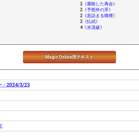
2
《腐敗した再会》
2
《予想外の牙》
2
《息詰まる噴煙》
2
《払拭》
4
《水流破》
Magic Online用テキスト
r
 - 2024/3/23
京