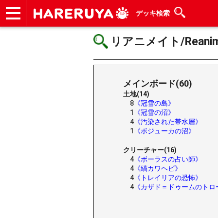
デッキ検索
ショップ
買取
記事
デッキ検索
デッキ構築
選手一覧
店舗一覧
イベント
ヘルプ
お問い合わせ
リアニメイト/Reanim
メインボード(60)
土地(14)
8
《冠雪の島》
1
《冠雪の沼》
4
《汚染された帯水層》
1
《ボジューカの沼》
クリーチャー(16)
4
《ボーラスの占い師》
4
《縞カワヘビ》
4
《トレイリアの恐怖》
4
《カザド＝ドゥームのトロ