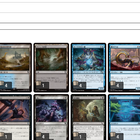
4
1
4
4
1
4
1
4