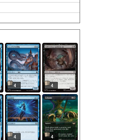
4
4
4
4