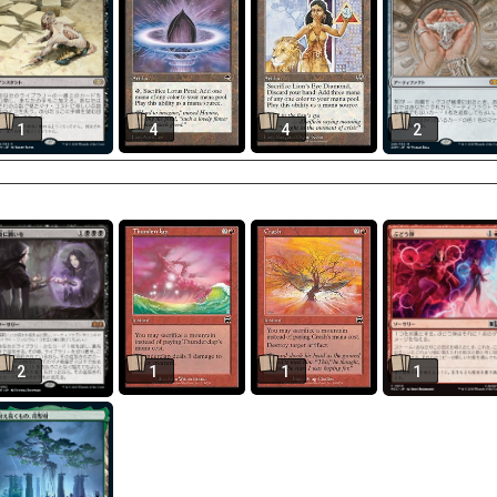
1
4
4
2
2
1
1
1