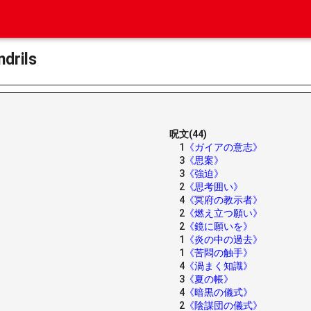
drils
呪文(44)
1
《ガイアの意志》
3
《思案》
3
《強迫》
2
《思考囲い》
4
《冥府の教示者》
2
《燃え立つ願い》
2
《鏡に願いを》
1
《炎の中の過去》
1
《苦悶の触手》
4
《渦まく知識》
3
《夏の帳》
4
《暗黒の儀式》
2
《陰謀団の儀式》