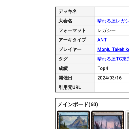
デッキ名
大会名
晴れる屋レガシー杯
フォーマット
レガシー
アーキタイプ
ANT
プレイヤー
Monju Takehik
タグ
晴れる屋TC東
成績
Top4
開催日
2024/03/16
引用元URL
メインボード(60)