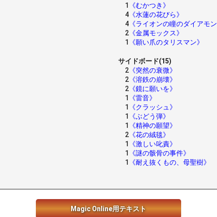
1
《むかつき》
4
《水蓮の花びら》
4
《ライオンの瞳のダイアモン
2
《金属モックス》
1
《願い爪のタリスマン》
サイドボード(15)
2
《突然の衰微》
2
《溶鉄の崩壊》
2
《鏡に願いを》
1
《雷音》
1
《クラッシュ》
1
《ぶどう弾》
1
《精神の願望》
2
《花の絨毯》
1
《激しい叱責》
1
《謎の骸骨の事件》
1
《耐え抜くもの、母聖樹》
Magic Online用テキスト