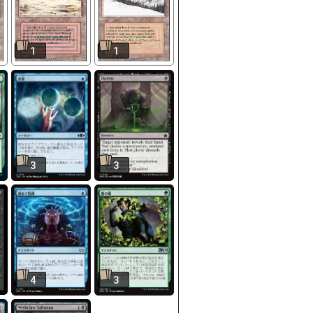
1
1
3
3
4
3