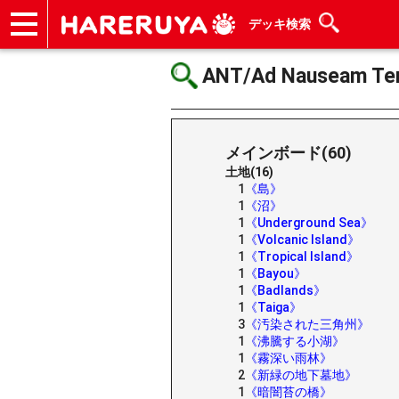
デッキ検索
ショップ
買取
記事
デッキ検索
デッキ構築
選手一覧
店舗一覧
イベント
ヘルプ
お問い合わせ
ANT/Ad Nauseam Ten
メインボード(60)
土地(16)
1
《島》
1
《沼》
1
《Underground Sea》
1
《Volcanic Island》
1
《Tropical Island》
1
《Bayou》
1
《Badlands》
1
《Taiga》
3
《汚染された三角州》
1
《沸騰する小湖》
1
《霧深い雨林》
2
《新緑の地下墓地》
1
《暗闇苔の橋》