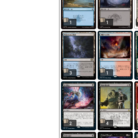
1
1
3
1
2
4