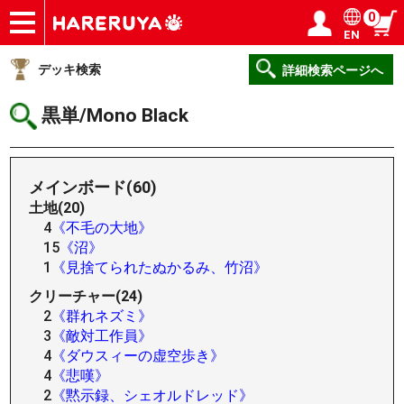
0
EN
ショップ
買取
記事
デッキ検索
デッキ構築
選手一覧
店舗一覧
イベント
ヘルプ
お問い合わせ
ログイン／会員登録
マイページ
デッキ検索
詳細検索ページへ
黒単/Mono Black
メインボード(60)
土地(20)
4
《不毛の大地》
15
《沼》
1
《見捨てられたぬかるみ、竹沼》
クリーチャー(24)
2
《群れネズミ》
3
《敵対工作員》
4
《ダウスィーの虚空歩き》
4
《悲嘆》
2
《黙示録、シェオルドレッド》