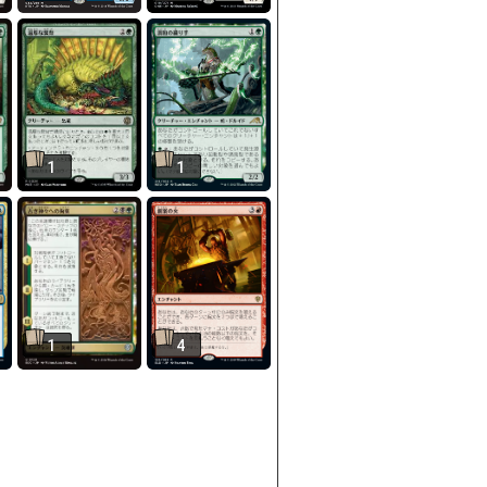
1
1
1
4