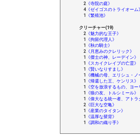
2
《寺院の庭》
4
《ゼイゴスのトライオーム
1
《繁殖池》
クリーチャー(19)
2
《魅力的な王子》
1
《拘留代理人》
1
《秋の騎士》
2
《月恵みのクレリック》
1
《傑士の神、レーデイン》
1
《スカイクレイブの亡霊》
1
《賢いなりすまし》
1
《機械の母、エリシュ・ノ
1
《帰還した王、ケンリス》
1
《空を放浪するもの、ヨー
1
《狼の友、トルシミール》
1
《偉大なる統一者、アトラ
2
《巨大な空亀》
1
《産業のタイタン》
1
《温厚な襞背》
1
《調和の織り手》