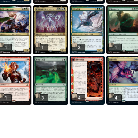
1
1
2
1
1
3
4
4