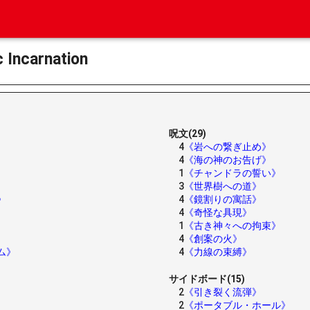
ncarnation
呪文(29)
4
《岩への繋ぎ止め》
4
《海の神のお告げ》
1
《チャンドラの誓い》
3
《世界樹への道》
》
4
《鏡割りの寓話》
4
《奇怪な具現》
1
《古き神々への拘束》
4
《創案の火》
ム》
4
《力線の束縛》
サイドボード(15)
2
《引き裂く流弾》
2
《ポータブル・ホール》