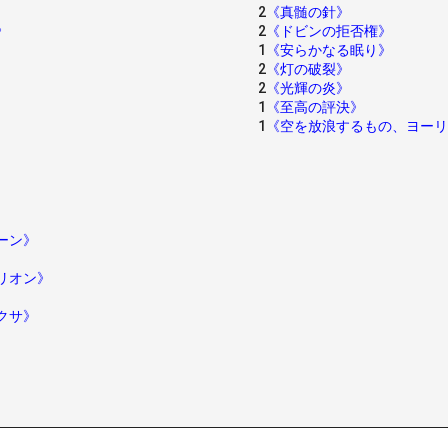
2
《真髄の針》
》
2
《ドビンの拒否権》
1
《安らかなる眠り》
2
《灯の破裂》
2
《光輝の炎》
1
《至高の評決》
1
《空を放浪するもの、ヨーリ
ーン》
リオン》
クサ》