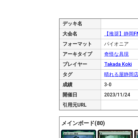
デッキ名
大会名
【推奨】静岡FN
フォーマット
パイオニア
アーキタイプ
奇怪な具現
プレイヤー
Takada Koki
タグ
晴れる屋静岡
成績
3-0
開催日
2023/11/24
引用元URL
メインボード(80)