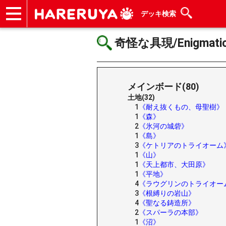
デッキ検索
ショップ
買取
記事
デッキ検索
デッキ構築
選手一覧
店舗一覧
イベント
ヘルプ
お問い合わせ
奇怪な具現/Enigmatic I
メインボード(80)
土地(32)
1
《耐え抜くもの、母聖樹》
1
《森》
2
《氷河の城砦》
1
《島》
3
《ケトリアのトライオーム
1
《山》
1
《天上都市、大田原》
1
《平地》
4
《ラウグリンのトライオー
3
《根縛りの岩山》
4
《聖なる鋳造所》
2
《スパーラの本部》
1
《沼》