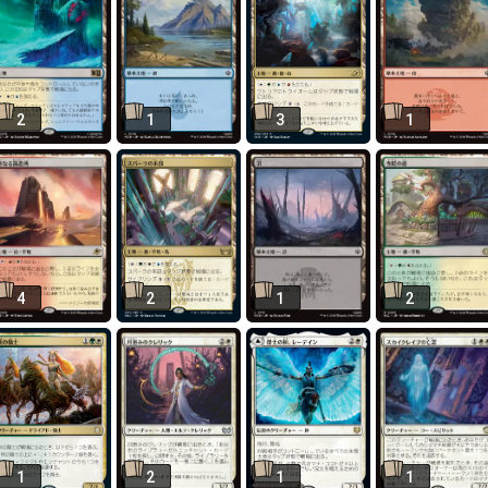
2
1
3
1
4
2
1
2
1
2
1
1