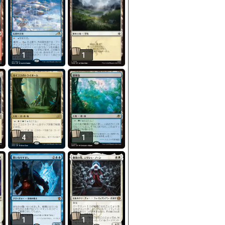
1
1
4
1
1
1