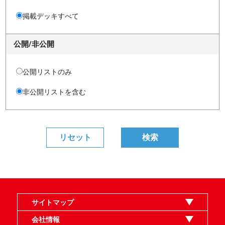
掲載デッキすべて
公開/非公開
公開リストのみ
非公開リストを含む
サイトマップ
オンラインショップ
買取
記事
選手一覧
デッキ検索
デッキ構築
イベント・大会
店舗のご案内
お問い合わせ
ヘルプ
FAQ
会社情報