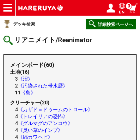
0
EN
ショップ
買取
記事
デッキ検索
デッキ構築
選手一覧
店舗一覧
イベント
ヘルプ
お問い合わせ
ログイン／会員登録
マイページ
デッキ検索
詳細検索ページへ
リアニメイト/Reanimator
メインボード(60)
土地(16)
3
《沼》
2
《汚染された帯水層》
11
《島》
クリーチャー(20)
4
《カザド＝ドゥームのトロール》
4
《トレイリアの恐怖》
4
《グルマグのアンコウ》
4
《臭い草のインプ》
4
《縞カワヘビ》