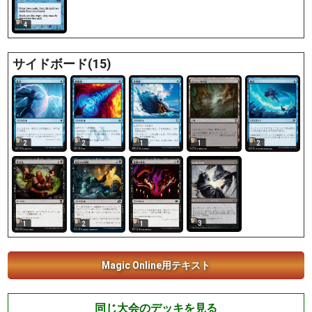
4
サイドボード(15)
2
2
1
1
2
3
1
2
1
Magic Online用テキスト
同じ大会のデッキを見る