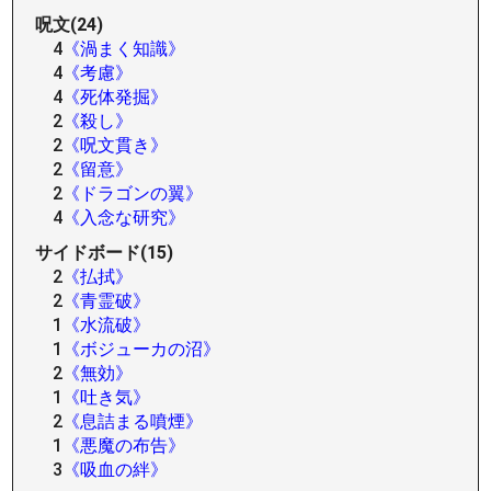
呪文(24)
4
《渦まく知識》
4
《考慮》
4
《死体発掘》
2
《殺し》
2
《呪文貫き》
2
《留意》
2
《ドラゴンの翼》
4
《入念な研究》
サイドボード(15)
2
《払拭》
2
《青霊破》
1
《水流破》
1
《ボジューカの沼》
2
《無効》
1
《吐き気》
2
《息詰まる噴煙》
1
《悪魔の布告》
3
《吸血の絆》