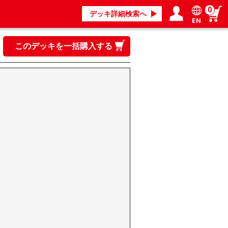
0
デッキ詳細検索へ
EN
ログイン／会員登録
マイページ
このデッキを一括購入する