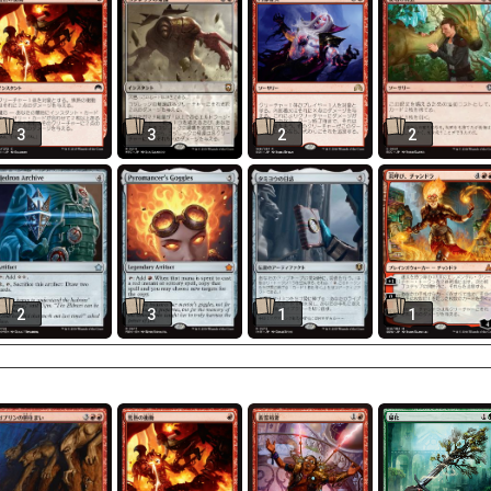
3
3
2
2
2
3
1
1