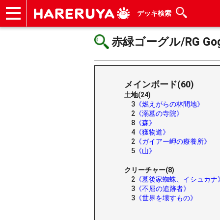
デッキ検索
ショップ
買取
記事
デッキ検索
デッキ構築
選手一覧
店舗一覧
イベント
ヘルプ
お問い合わせ
赤緑ゴーグル/RG Gog
メインボード(60)
土地(24)
3
《燃えがらの林間地》
2
《溺墓の寺院》
8
《森》
4
《獲物道》
2
《ガイアー岬の療養所》
5
《山》
クリーチャー(8)
2
《墓後家蜘蛛、イシュカナ
3
《不屈の追跡者》
3
《世界を壊すもの》