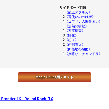
サイドボード(15)
1
《龍王アタルカ》
2
《竜使いののけ者》
1
《ゴブリンの闇住まい》
1
《焦熱の衝動》
1
《蓄霊稲妻》
3
《帰化》
2
《粉々》
2
《内部着火》
1
《開拓地の包囲》
1
《炎呼び、チャンドラ》
Magic Online用テキスト
 Frontier 1K - Round Rock, TX