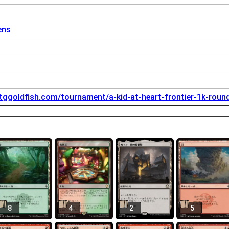
ens
tggoldfish.com/tournament/a-kid-at-heart-frontier-1k-roun
8
4
2
5