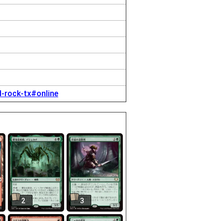
d-rock-tx#online
2
3