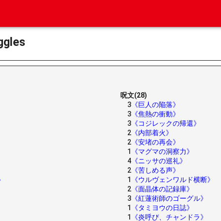
gles
呪文(28)
3
《巨人の陥落》
3
《焦熱の衝動》
3
《コジレックの帰還》
2
《内部着火》
2
《安堵の再会》
1
《マグマの洞察力》
4
《ニッサの巡礼》
2
《苦しめる声》
1
《ウルヴェンワルド横断》
》
2
《面晶体の記録庫》
3
《紅蓮術師のゴーグル》
1
《タミヨウの日誌》
1
《炎呼び、チャンドラ》