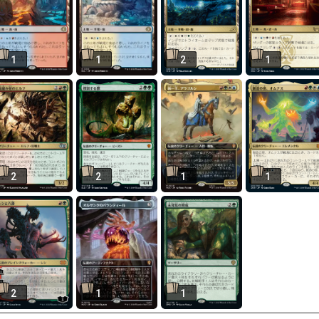
1
1
2
1
2
2
1
1
2
1
1