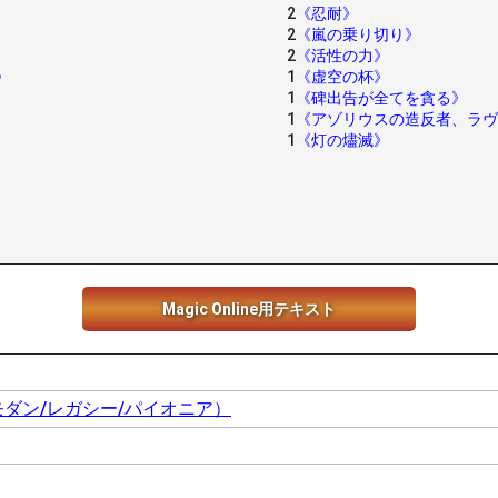
2
《忍耐》
2
《嵐の乗り切り》
2
《活性の力》
》
1
《虚空の杯》
1
《碑出告が全てを貪る》
1
《アゾリウスの造反者、ラヴ
1
《灯の燼滅》
Magic Online用テキスト
モダン/レガシー/パイオニア）