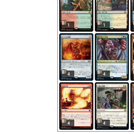
1
1
4
4
4
4