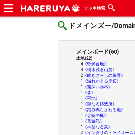
デッキ検索
ショップ
買取
記事
デッキ検索
デッキ構築
選手一覧
店舗一覧
イベント
ヘルプ
お問い合わせ
ドメインズー/Domain
メインボード(60)
土地(22)
4
《乾燥台地》
4
《樹木茂る山麓》
2
《吹きさらしの荒野》
1
《溢れかえる岸辺》
1
《霧深い雨林》
1
《森》
1
《平地》
1
《聖なる鋳造所》
1
《踏み鳴らされる地》
1
《寺院の庭》
1
《蒸気孔》
1
《神聖なる泉》
2
《インダサのトライオーム