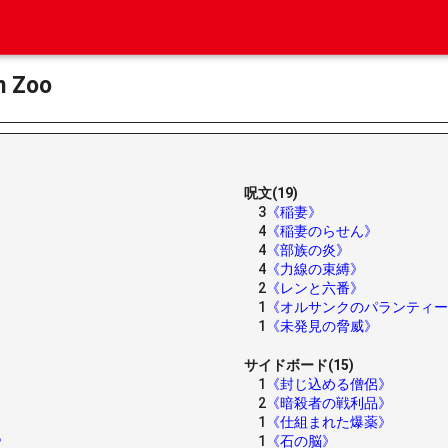
 Zoo
呪文(19)
3
《稲妻》
4
《稲妻のらせん》
4
《部族の炎》
4
《力線の束縛》
2
《レンと六番》
1
《オルサンクのパランティー
1
《未発見の脅威》
サイドボード(15)
1
《封じ込める僧侶》
2
《暗殺者の戦利品》
1
《仕組まれた爆薬》
》
1
《石の脳》