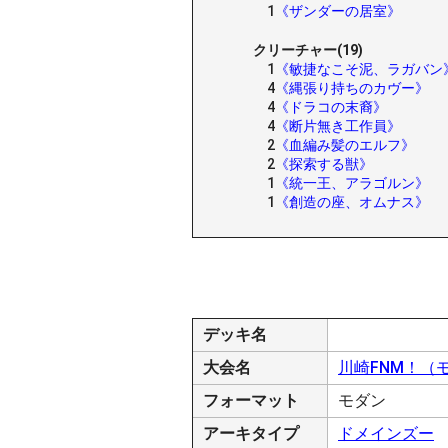
1
《ザンダーの居室》
クリーチャー(19)
1
《敏捷なこそ泥、ラガバン
4
《縄張り持ちのカヴー》
4
《ドラコの末裔》
4
《断片無き工作員》
2
《血編み髪のエルフ》
2
《探索する獣》
1
《統一王、アラゴルン》
1
《創造の座、オムナス》
デッキ名
大会名
川崎FNM！（
フォーマット
モダン
アーキタイプ
ドメインズー