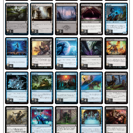
1
2
3
3
2
1
1
4
1
1
4
3
1
4
1