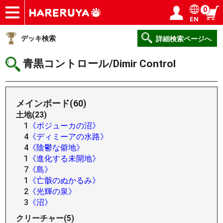
0
EN
ショップ
買取
記事
デッキ検索
デッキ構築
選手一覧
店舗一覧
イベント
ヘルプ
お問い合わせ
ログイン／会員登録
マイページ
デッキ検索
詳細検索ページへ
青黒コントロール/Dimir Control
メインボード(60)
土地(23)
1
《ボジューカの沼》
4
《ディミーアの水路》
4
《陰鬱な僻地》
1
《進化する未開地》
7
《島》
1
《亡骸のぬかるみ》
2
《光輝の泉》
3
《沼》
クリーチャー(5)