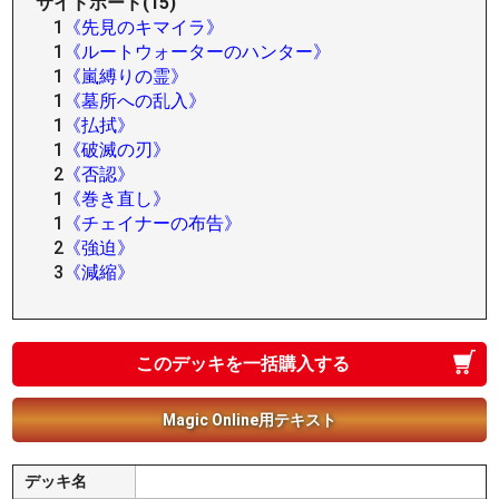
サイドボード(15)
1
《先見のキマイラ》
1
《ルートウォーターのハンター》
1
《嵐縛りの霊》
1
《墓所への乱入》
1
《払拭》
1
《破滅の刃》
2
《否認》
1
《巻き直し》
1
《チェイナーの布告》
2
《強迫》
3
《減縮》
このデッキを一括購入する
Magic Online用テキスト
デッキ名