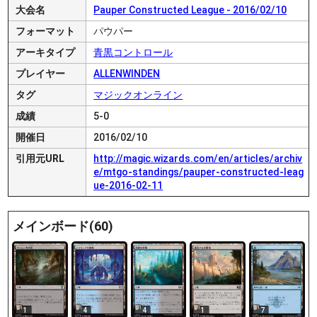
大会名
Pauper Constructed League - 2016/02/10
フォーマット
パウパー
アーキタイプ
青黒コントロール
プレイヤー
ALLENWINDEN
タグ
マジックオンライン
成績
5-0
開催日
2016/02/10
引用元URL
http://magic.wizards.com/en/articles/archiv
e/mtgo-standings/pauper-constructed-leag
ue-2016-02-11
メインボード(60)
1
4
4
1
7