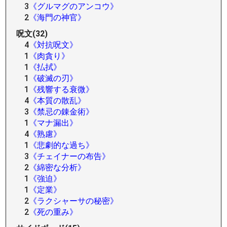
3
《グルマグのアンコウ》
2
《海門の神官》
呪文(32)
4
《対抗呪文》
1
《肉貪り》
1
《払拭》
1
《破滅の刃》
1
《残響する衰微》
4
《本質の散乱》
3
《禁忌の錬金術》
1
《マナ漏出》
4
《熟慮》
1
《悲劇的な過ち》
3
《チェイナーの布告》
2
《綿密な分析》
1
《強迫》
1
《定業》
2
《ラクシャーサの秘密》
2
《死の重み》