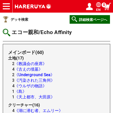
0
EN
ショップ
買取
記事
デッキ検索
デッキ構築
選手一覧
店舗一覧
イベント
ヘルプ
お問い合わせ
ログイン／会員登録
マイページ
デッキ検索
詳細検索ページへ
エコー親和/Echo Affinity
メインボード(60)
土地(17)
2
《教議会の座席》
4
《古えの墳墓》
2
《Underground Sea》
3
《汚染された三角州》
4
《ウルザの物語》
1
《島》
1
《天上都市、大田原》
クリーチャー(16)
4
《湖に潜む者、エムリー》