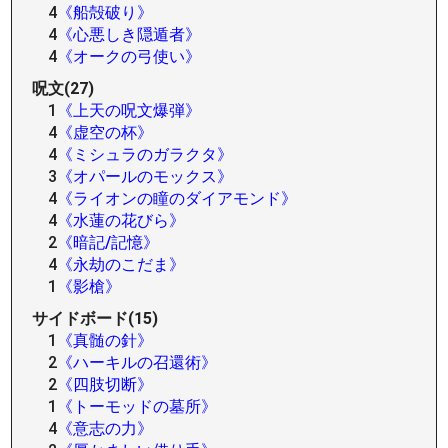
4
《船殻破り》
4
《心悪しき隠遁者》
4
《オークの弓使い》
呪文(27)
1
《上天の呪文爆弾》
4
《虚空の杯》
4
《ミシュラのガラクタ》
3
《オパールのモックス》
4
《ライオンの瞳のダイアモンド》
4
《水蓮の花びら》
2
《暗記/記憶》
4
《永劫のこだま》
1
《影槍》
サイドボード(15)
1
《真髄の針》
2
《ハーキルの召還術》
2
《四肢切断》
1
《トーモッドの墓所》
4
《意志の力》