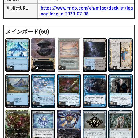
引用元URL
https://www.mtgo.com/en/mtgo/decklist/leg
acy-league-2023-07-08
メインボード(60)
2
2
4
3
4
1
1
4
4
4